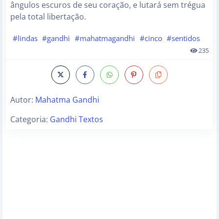
ângulos escuros de seu coração, e lutará sem trégua
pela total libertação.
#lindas
#gandhi
#mahatmagandhi
#cinco
#sentidos
235
Autor:
Mahatma Gandhi
Categoria:
Gandhi Textos