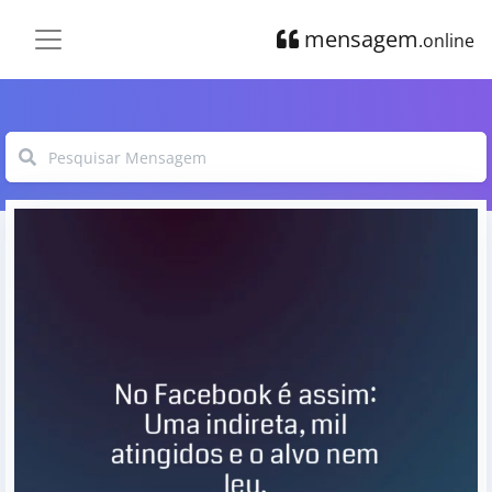
mensagem
.online