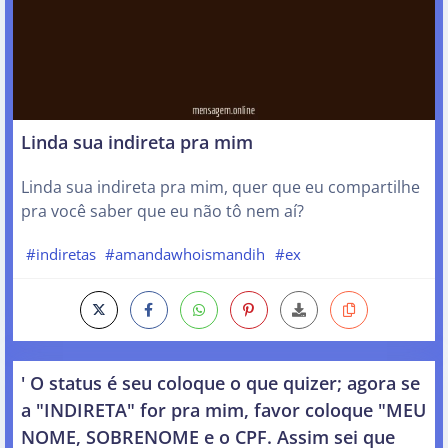
Linda sua indireta pra mim
Linda sua indireta pra mim, quer que eu compartilhe
pra você saber que eu não tô nem aí?
#indiretas
#amandawhoismandih
#ex
' O status é seu coloque o que quizer; agora se
a "INDIRETA" for pra mim, favor coloque "MEU
NOME, SOBRENOME e o CPF. Assim sei que