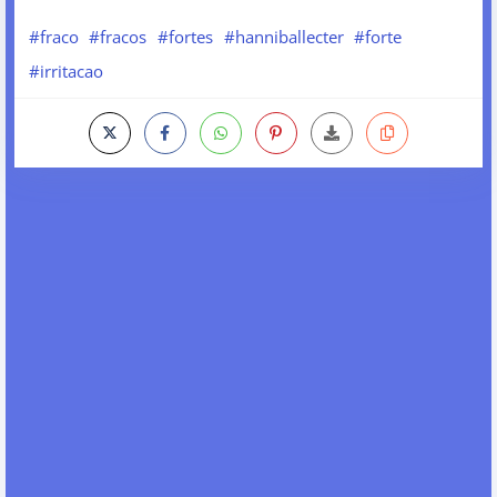
#fraco
#fracos
#fortes
#hanniballecter
#forte
#irritacao