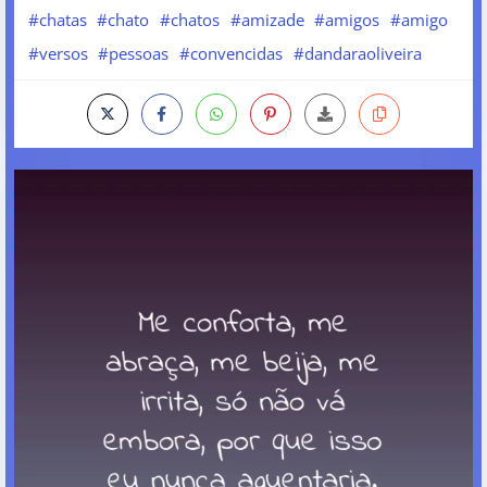
#chatas
#chato
#chatos
#amizade
#amigos
#amigo
#versos
#pessoas
#convencidas
#dandaraoliveira