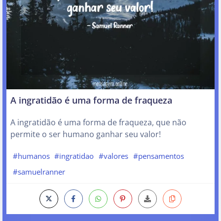
A ingratidão é uma forma de fraqueza
A ingratidão é uma forma de fraqueza, que não
permite o ser humano ganhar seu valor!
#humanos
#ingratidao
#valores
#pensamentos
#samuelranner