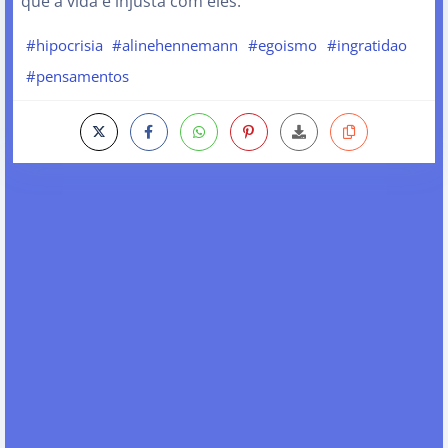
que a vida é injusta com eles.
#hipocrisia
#alinehennemann
#egoismo
#ingratidao
#pensamentos