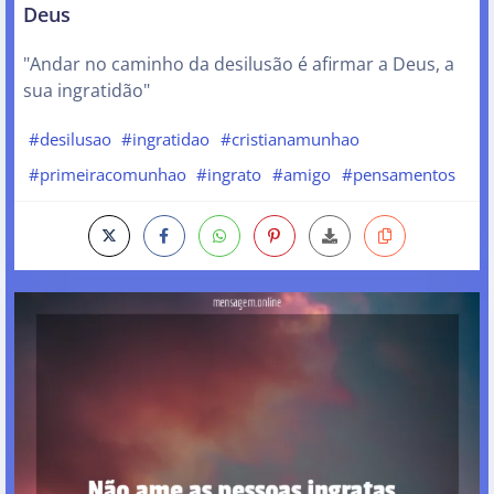
Deus
"Andar no caminho da desilusão é afirmar a Deus, a
sua ingratidão"
#desilusao
#ingratidao
#cristianamunhao
#primeiracomunhao
#ingrato
#amigo
#pensamentos