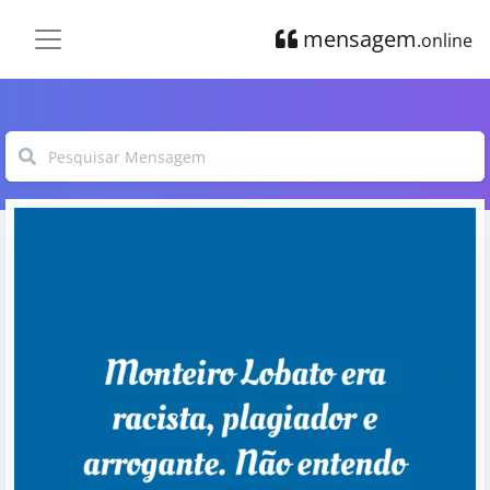
mensagem
.online