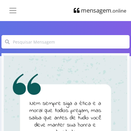
mensagem
.online