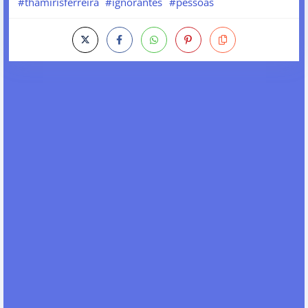
#thamirisferreira
#ignorantes
#pessoas