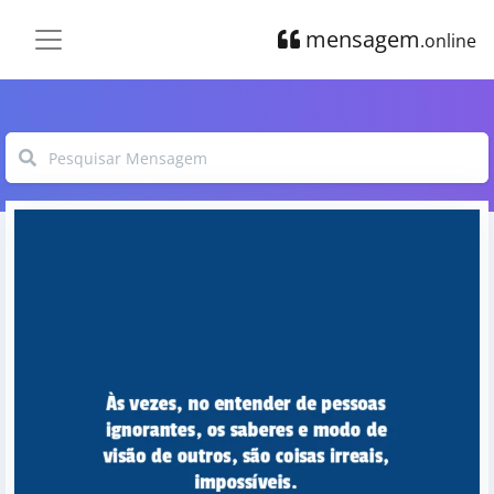
mensagem
.online