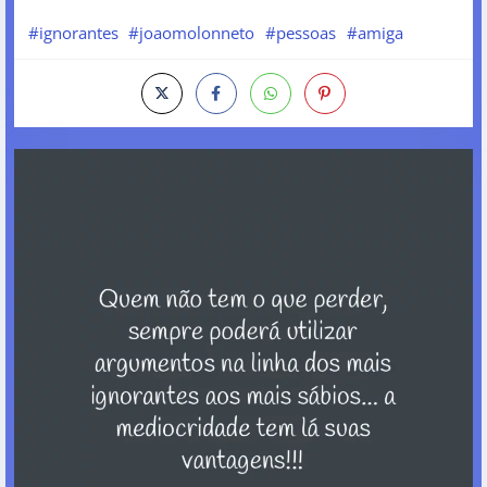
#ignorantes
#joaomolonneto
#pessoas
#amiga