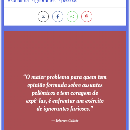
#katialima
#ignorantes
#pessoas