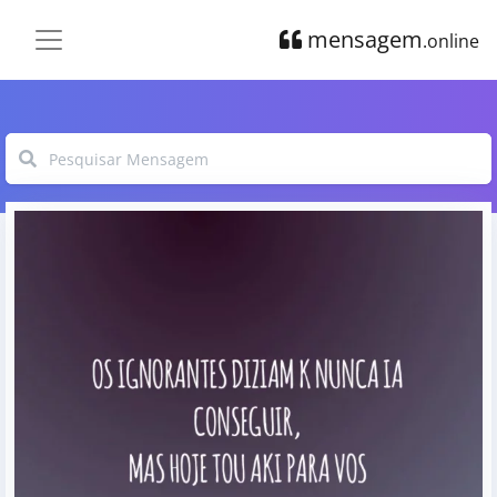
mensagem
.online