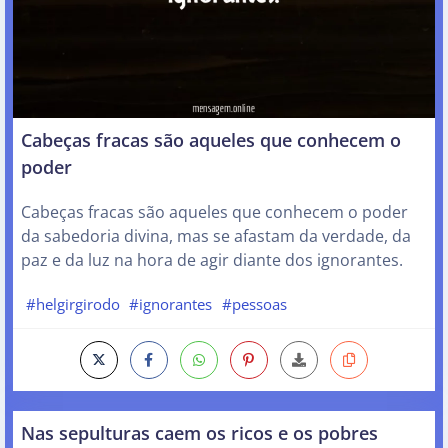
Cabeças fracas são aqueles que conhecem o
poder
Cabeças fracas são aqueles que conhecem o poder
da sabedoria divina, mas se afastam da verdade, da
paz e da luz na hora de agir diante dos ignorantes.
#helgirgirodo
#ignorantes
#pessoas
Nas sepulturas caem os ricos e os pobres