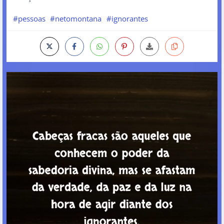
#pessoas
#netomontana
#ignorantes