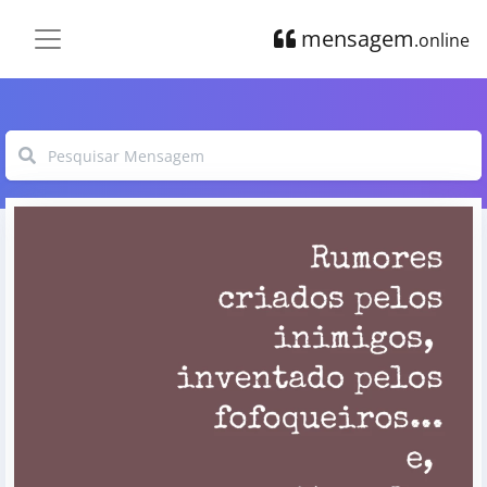
mensagem
.online