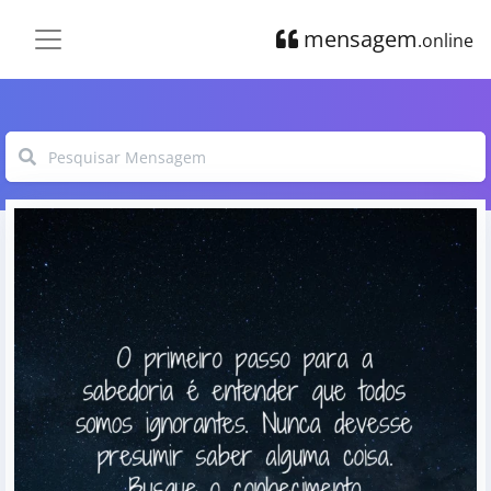
mensagem
.online