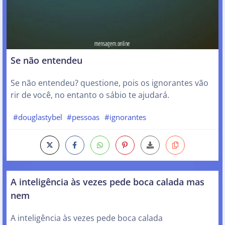
Se não entendeu
Se não entendeu? questione, pois os ignorantes vão
rir de você, no entanto o sábio te ajudará.
#douglastybel
#pessoas
#ignorantes
A inteligência às vezes pede boca calada mas
nem
A inteligência às vezes pede boca calada