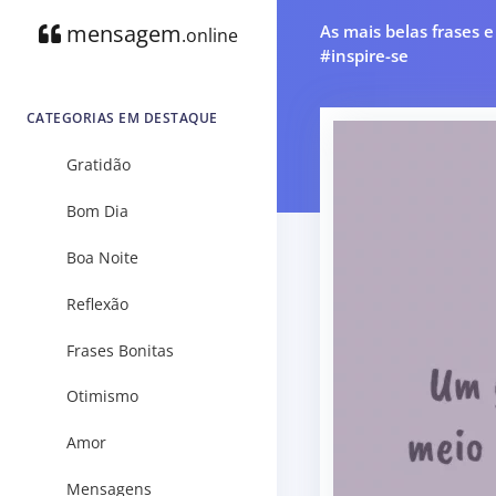
mensagem
As mais belas frases 
.online
#inspire-se
CATEGORIAS EM DESTAQUE
Gratidão
Bom Dia
Boa Noite
Reflexão
Frases Bonitas
Otimismo
Amor
Mensagens