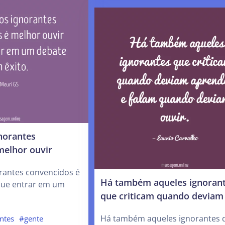
norantes
melhor ouvir
rantes convencidos é
Há também aqueles ignoran
que entrar em um
que criticam quando deviam
Há também aqueles ignorantes 
ntes
#gente