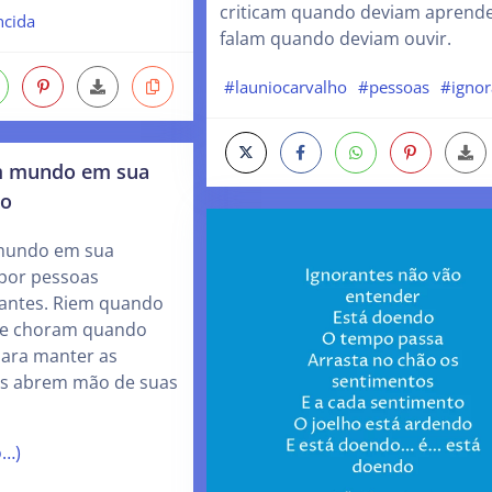
criticam quando deviam aprende
ncida
falam quando deviam ouvir.
#launiocarvalho
#pessoas
#ignor
m mundo em sua
do
mundo em sua
por pessoas
rantes. Riem quando
 e choram quando
Para manter as
os abrem mão de suas
o…)