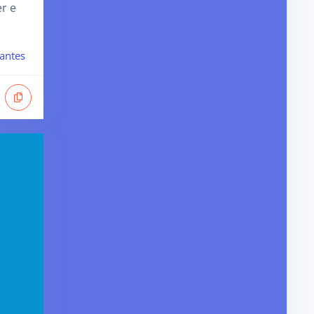
r e
antes