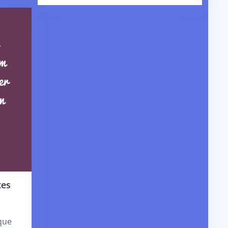
tes
que