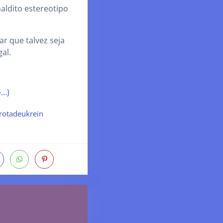
aldito estereotipo
ar que talvez seja
al.
o…)
rotadeukrein