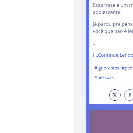
Essa frase é um m
adolescente.
Já parou pra pens
você que nao é leg
…
(…Continue Lend
#ignorantes
#ped
#pessoas