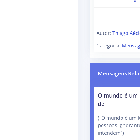
Autor:
Thiago Aéc
Categoria:
Mensag
Mensagens Rela
O mundo é um l
de
("O mundo é um l
pessoas ignorant
intendem")