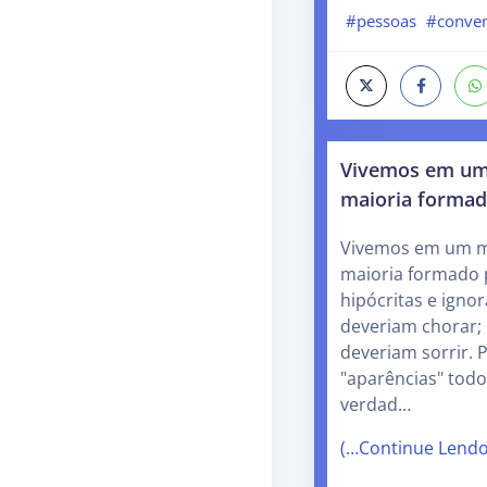
#pessoas
#conve
Vivemos em u
maioria forma
Vivemos em um 
maioria formado 
hipócritas e igno
deveriam chorar;
deveriam sorrir. 
"aparências" tod
verdad…
(…Continue Lend