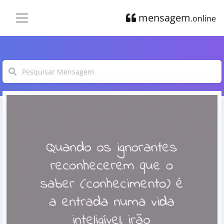
mensagem
.online