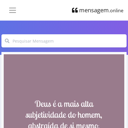
mensagem
.online