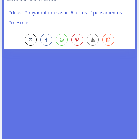
#ditas
#miyamotomusashi
#curtos
#pensamentos
#mesmos