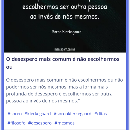
O desespero mais comum é não escolhermos
ou
O desespero mais comum é não escolhermos ou não
podermos ser nós mesmos, mas a forma mais
profunda de desespero é escolhermos ser outra
pessoa ao invés de nós mesmos."
#soren
#kierkegaard
#sorenkierkegaard
#ditas
#filosofo
#desespero
#mesmos