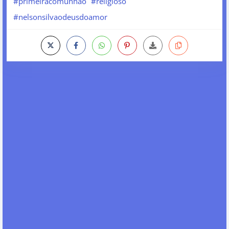
#primeiracomunhao
#religioso
#nelsonsilvaodeusdoamor