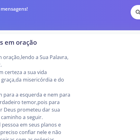
e mensagens!
s em oração
 oração,lendo a Sua Palavra,
.
com certeza a sua vida
 graça,da misericórdia e do
m para a esquerda e nem para
erdadeiro temor,pois para
er Deus prometeu dar sua
 caminho a seguir.
l pessoa em seus planos e
preciso confiar nele e não
 coisas com as próprias