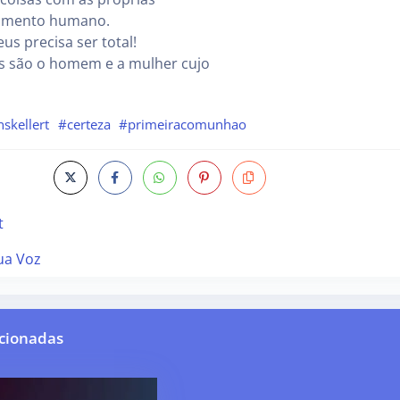
dimento humano.
us precisa ser total!
 são o homem e a mulher cujo
skellert
#certeza
#primeiracomunhao
t
ua Voz
cionadas