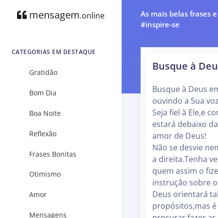
mensagem
As mais belas frases 
.online
#inspire-se
CATEGORIAS EM DESTAQUE
Busque à Deu
Gratidão
Busque à Deus em
Bom Dia
ouvindo a Sua voz
Seja fiel à Ele,e 
Boa Noite
estará debaixo da
Reflexão
amor de Deus!
Não se desvie ne
Frases Bonitas
a direita.Tenha v
quem assim o fiz
Otimismo
instrução sobre o
Deus orientará ta
Amor
propósitos,mas é 
Mensagens
procurar fazer as