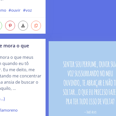
tomo
#ouvir
#voz
ue mora o que
 mora o que meus
m quando eu tô
. Eu me deito, me
entando me concentrar
na ansia de buscar o
nquilo, …
o…)
rlamoreno