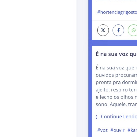
#hortenciagrigos
É na sua voz q
É na sua voz que
ouvidos procura
pronta pra dormir
ajeito, respiro t
e fecho os olhos 
sono. Aquele, tra
(…Continue Lend
#voz
#ouvir
#ka