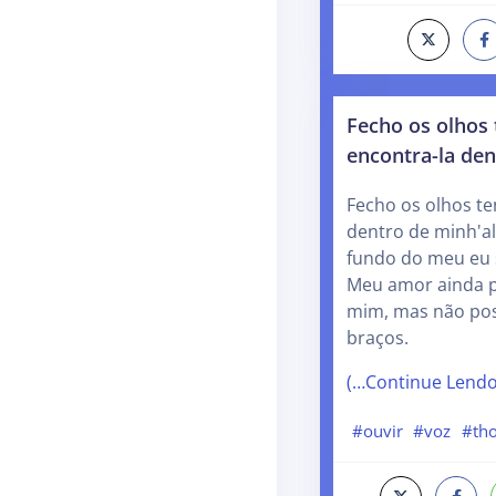
Fecho os olhos
encontra-la de
Fecho os olhos t
dentro de minh'a
fundo do meu eu 
Meu amor ainda p
mim, mas não pos
braços.
(…Continue Lend
#ouvir
#voz
#tho