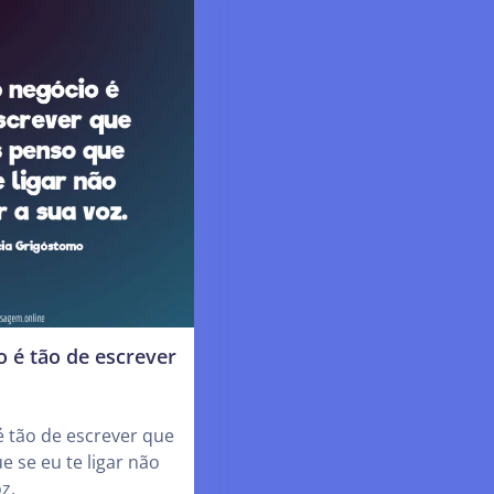
 é tão de escrever
 tão de escrever que
e se eu te ligar não
z.