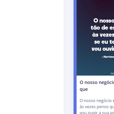
O nosso negócio
que
O nosso negócio é
às vezes penso qu
vou ouvir a sua vo