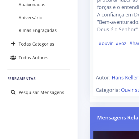
Apaixonadas
forças e o enten
A confiança em De
Aniversário
"Bem-aventurados
Deus é o Senhor".
Rimas Engraçadas
#ouvir
#voz
#han
Todas Categorias
Todos Autores
Autor:
Hans Keller
FERRAMENTAS
Categoria:
Ouvir s
Pesquisar Mensagens
Mensagens Rela