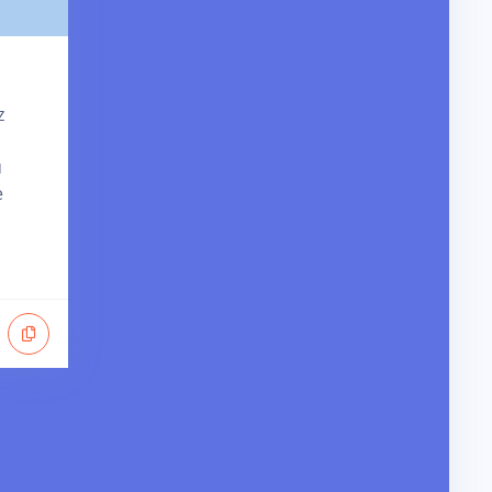
z
u
e