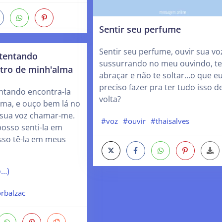
Sentir seu perfume
Sentir seu perfume, ouvir sua vo
 tentando
sussurrando no meu ouvindo, te
ntro de minh'alma
abraçar e não te soltar…o que e
preciso fazer pra ter tudo isso d
entando encontra-la
volta?
lma, e ouço bem lá no
sua voz chamar-me.
#voz
#ouvir
#thaisalves
osso senti-la em
so tê-la em meus
o…)
rbalzac