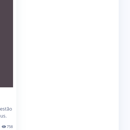
 estão
us.
758