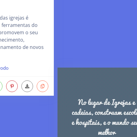
das igrejas é
s ferramentas do
 promovem o seu
hecimento,
inamento de novos
rodo