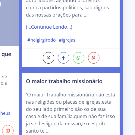
autoridades, agitando protestos
contra partidos políticos, são dignos
das nossas orações para …
(…Continue Lendo…)
#helgirgirodo
#igrejas
r que
 as
O maior trabalho missionário
do a
'O maior trabalho missionário,não esta
nas religiões ou placas de igrejas,está
do seu lado,primeiro são os de sua
theus
casa e de sua família,quem não faz isso
já se desligou da missão,e o esprito
santo te …