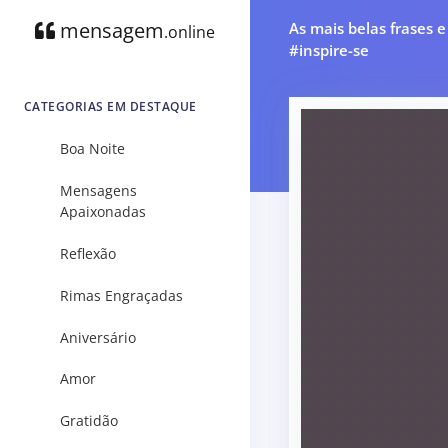
mensagem
As mais belas frases 
.online
#inspire-se
CATEGORIAS EM DESTAQUE
Boa Noite
Mensagens
Apaixonadas
Reflexão
Rimas Engraçadas
Aniversário
Amor
Gratidão