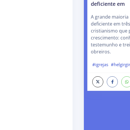
deficiente em
A grande maioria 
deficiente em trê
cristianismo que
crescimento: con
testemunho e tre
obreiros.
#igrejas
#helgirgi