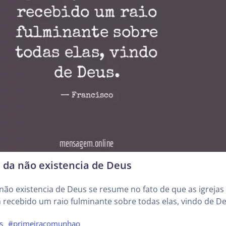
 da não existencia de Deus
não existencia de Deus se resume no fato de que as igrejas
m recebido um raio fulminante sobre todas elas, vindo de De
s
#primeiracomunhao