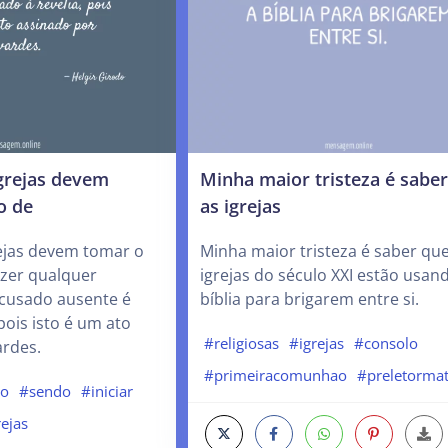
igrejas devem
Minha maior tristeza é sabe
o de
as igrejas
rejas devem tomar o
Minha maior tristeza é saber que
azer qualquer
igrejas do século XXI estão usan
acusado ausente é
bíblia para brigarem entre si.
 pois isto é um ato
#religiosas
#igrejas
#consolo
ardes.
#primeiracomunhao
#preletorma
do
#sendo
#iniciar
rejas