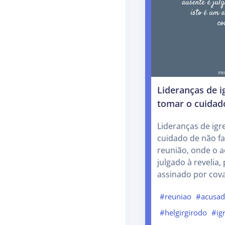
Lideranças de 
tomar o cuidad
Lideranças de ig
cuidado de não f
reunião, onde o 
julgado à revelia,
assinado por cov
#reuniao
#acusa
#helgirgirodo
#ig