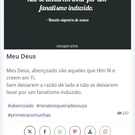
Meu Deus
Meu Deus, abençoado são aqueles que têm fé e
creem em Ti.
Sem deixarem a razão de lado e não se deixarem
levar por um fanatismo induzido.
#abencoado
#renatosiqueiradesouza
237
#primeiracomunhao