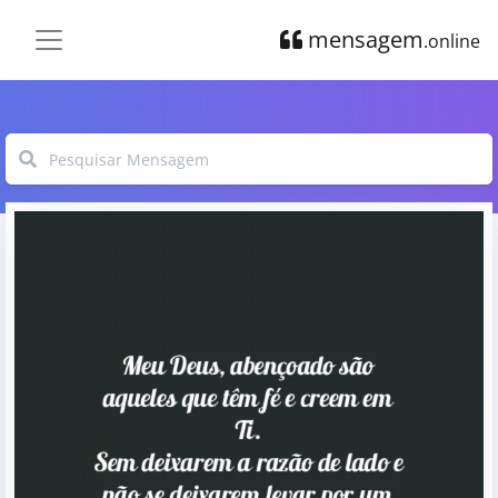
mensagem
.online