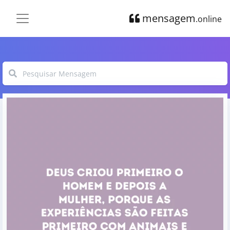
mensagem
.online