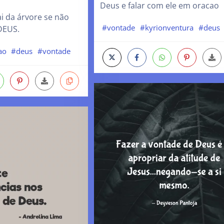
Deus e falar com ele em oracao
i da árvore se não
#vontade
#kyrionventura
#deus
DEUS.
ao
#deus
#vontade