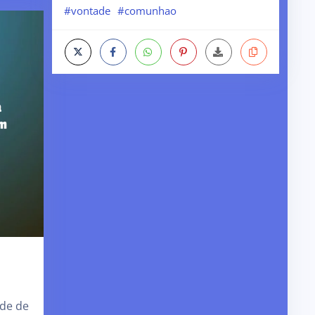
#vontade
#comunhao
ade de