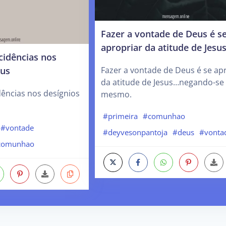
Fazer a vontade de Deus é s
apropriar da atitude de Jesu
cidências nos
eus
Fazer a vontade de Deus é se ap
da atitude de Jesus…negando-se 
dências nos desígnios
mesmo.
#primeira
#comunhao
#vontade
#deyvesonpantoja
#deus
#vonta
comunhao