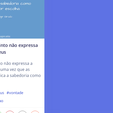
into não expressa
eus
to não expressa a
 uma vez que as
dica a sabedoria como
us
#vontade
ao