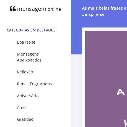
mensagem
As mais belas frases 
.online
#inspire-se
CATEGORIAS EM DESTAQUE
Boa Noite
Mensagens
Apaixonadas
Reflexão
Rimas Engraçadas
Aniversário
Amor
Gratidão