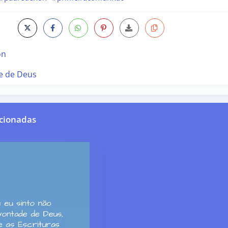
on
e de Deus
cionadas