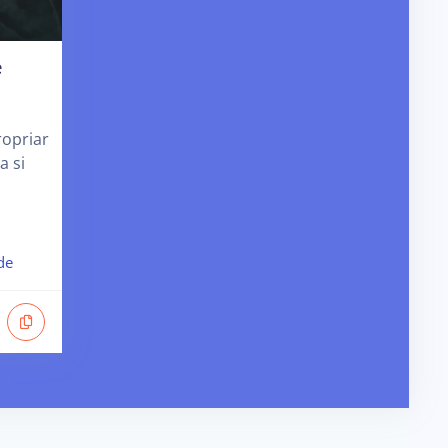
e
s
ropriar
a si
de