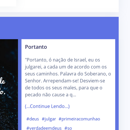
Portanto
"Portanto, ó nação de Israel, eu os
julgarei, a cada um de acordo com os
seus caminhos. Palavra do Soberano, o
Senhor. Arrependam-se! Desviem-se
de todos os seus males, para que o
pecado não cause a q…
(…Continue Lendo…)
#deus
#julgar
#primeiracomunhao
#verdadeemdeus
#so