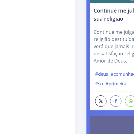
Continue me ju
sua religião
Continue me julg
religião destituí
verá que jamais ire
de satisfação reli
Amor de Deus.
#deus
#comunha
#so
#primeira