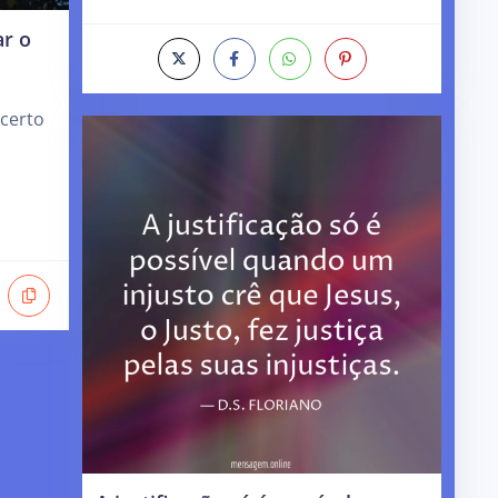
ar o
 certo