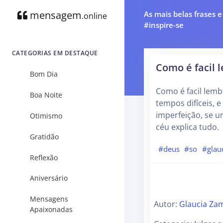
mensagem
As mais belas frases 
.online
#inspire-se
CATEGORIAS EM DESTAQUE
Como é facil 
Bom Dia
Como é facil lemb
Boa Noite
tempos difíceis, 
imperfeição, se u
Otimismo
céu explica tudo.
Gratidão
#deus
#so
#glau
Reflexão
Aniversário
Mensagens
Autor:
Glaucia Zam
Apaixonadas