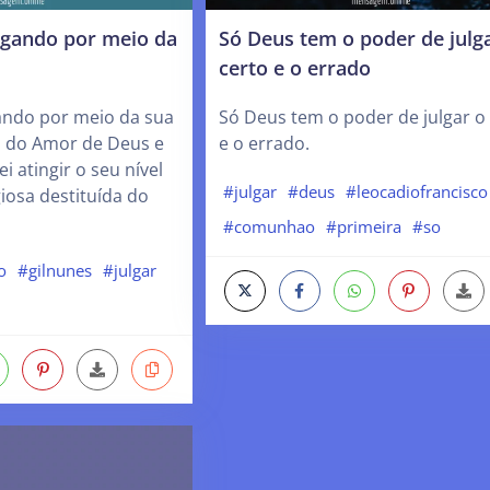
lgando por meio da
Só Deus tem o poder de julg
certo e o errado
ando por meio da sua
Só Deus tem o poder de julgar o
da do Amor de Deus e
e o errado.
i atingir o seu nível
#julgar
#deus
#leocadiofrancisco
giosa destituída do
#comunhao
#primeira
#so
o
#gilnunes
#julgar