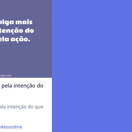
 pela intenção do
ela intenção do que
kesosdme