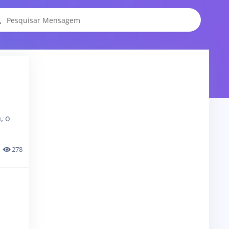
, o
278