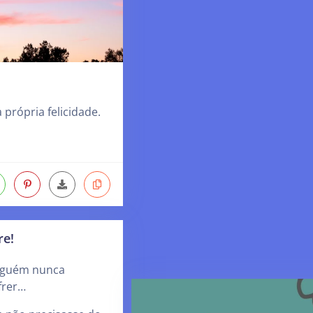
 própria felicidade.
re!
nguém nunca
frer…