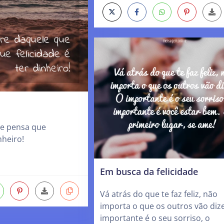
e pensa que
nheiro!
Em busca da felicidade
Vá atrás do que te faz feliz, não
importa o que os outros vão dize
importante é o seu sorriso, o