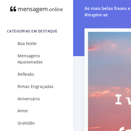
mensagem
As mais belas frases 
.online
#inspire-se
CATEGORIAS EM DESTAQUE
Boa Noite
Mensagens
Apaixonadas
Reflexão
Rimas Engraçadas
Aniversário
Amor
Gratidão