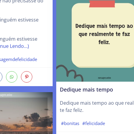
e não precisasse do
inguém estivesse
inguém estivesse
inue Lendo…)
agemdefelicidade
Dedique mais tempo
Dedique mais tempo ao que rea
te faz feliz.
#bonitas
#felicidade