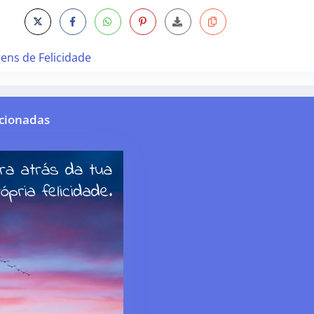
ns de Felicidade
cionadas