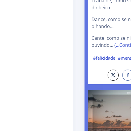
Trabalhe, como s
dinheiro…
Dance, como se n
olhando…
Cante, como se n
ouvindo…
(…Cont
#felicidade
#mens