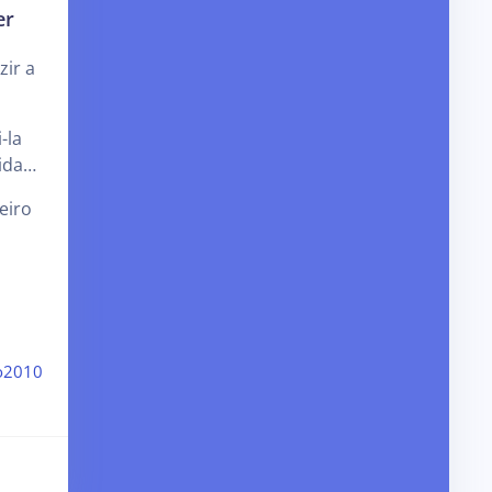
er
ir a
-la
vida…
eiro
o2010