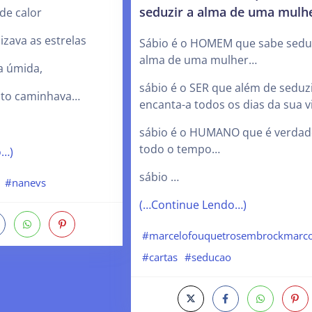
seduzir a alma de uma mulh
de calor
izava as estrelas
Sábio é o HOMEM que sabe seduz
alma de uma mulher…
a úmida,
sábio é o SER que além de seduzi
nto caminhava…
encanta-a todos os dias da sua 
sábio é o HUMANO que é verdad
todo o tempo…
o…)
sábio …
#nanevs
(…Continue Lendo…)
#marcelofouquetrosembrockmarc
#cartas
#seducao