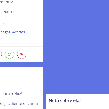
imento;
ue existes…
o…)
chagas
#cartas
flora, reluz!
Nota sobre elas
e, gradiente encanta