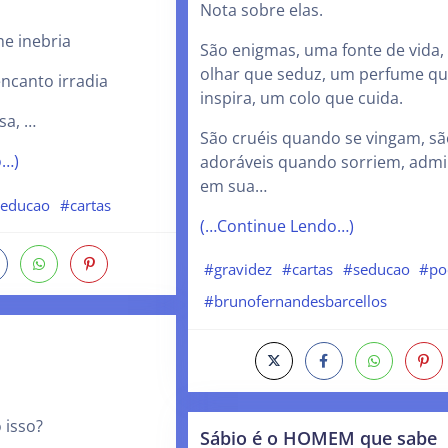
Nota sobre elas.
e inebria
São enigmas, uma fonte de vida
olhar que seduz, um perfume q
ncanto irradia
inspira, um colo que cuida.
sa, …
São cruéis quando se vingam, sã
o…)
adoráveis quando sorriem, admi
em sua…
seducao
#cartas
(…Continue Lendo…)
#gravidez
#cartas
#seducao
#p
#brunofernandesbarcellos
 isso?
Sábio é o HOMEM que sabe