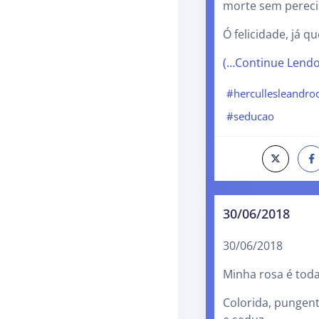
morte sem perec
Ó felicidade, já q
(…Continue Lend
#hercullesleandro
#seducao
30/06/2018
30/06/2018
Minha rosa é toda 
Colorida, pungent