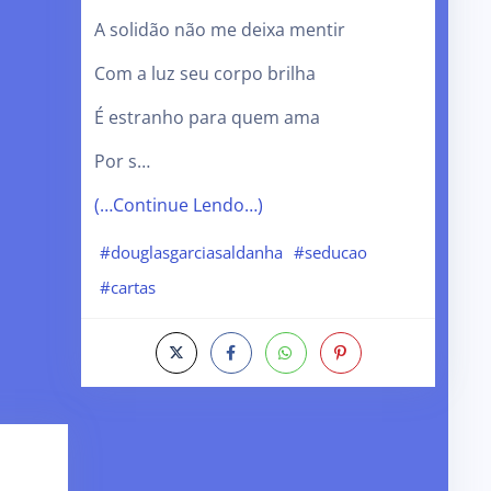
A solidão não me deixa mentir
Com a luz seu corpo brilha
É estranho para quem ama
Por s…
(…Continue Lendo…)
#douglasgarciasaldanha
#seducao
#cartas