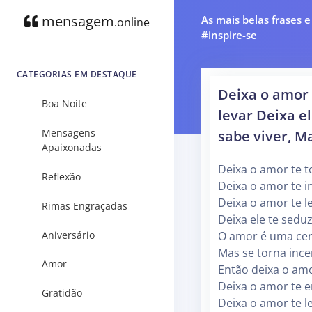
mensagem
As mais belas frases 
.online
#inspire-se
CATEGORIAS EM DESTAQUE
Deixa o amor 
Boa Noite
levar Deixa e
Mensagens
sabe viver, M
Apaixonadas
Deixa o amor te t
Reflexão
Deixa o amor te i
Deixa o amor te l
Rimas Engraçadas
Deixa ele te seduz
Aniversário
O amor é uma cer
Mas se torna ince
Amor
Então deixa o amo
Deixa o amor te e
Gratidão
Deixa o amor te l