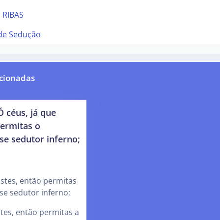
 RIBAS
 de Sedução
cionadas
Ó céus, já que
permitas o
se sedutor inferno;
istes, então permitas
se sedutor inferno;
stes, então permitas a