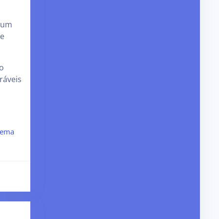
, um
ue
o
ráveis
oema