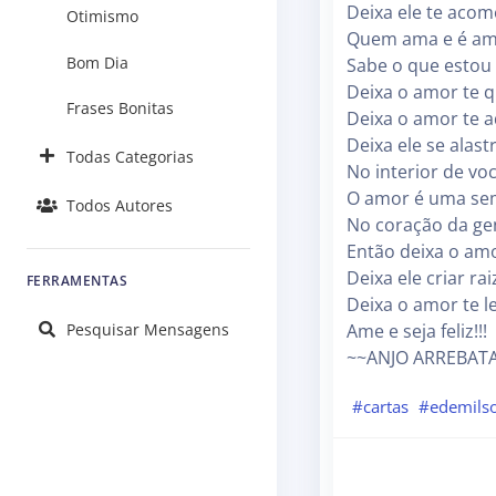
Deixa ele te acom
Otimismo
Quem ama e é am
Bom Dia
Sabe o que estou 
Deixa o amor te 
Frases Bonitas
Deixa o amor te 
Deixa ele se alast
Todas Categorias
No interior de voc
O amor é uma se
Todos Autores
No coração da gen
Então deixa o amo
Deixa ele criar rai
FERRAMENTAS
Deixa o amor te l
Ame e seja feliz!!!
Pesquisar Mensagens
~~ANJO ARREBAT
#cartas
#edemilso