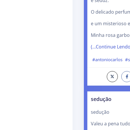
e seduz.
O delicado perfum
e um misterioso e
Minha rosa garbo
(…Continue Lend
#antoniocarlos
#
sedução
sedução
Valeu a pena tudo