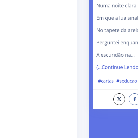
Numa noite clara 
Em que a lua sinal
No tapete da arei
Perguntei enqua
A escuridão na…
(…Continue Lend
#cartas
#seducao