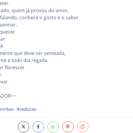
eter.
ado, quem já provou do amor,
falando, conhece o gosto e o sabor.
queimar,
aquecer
rar
ê.
mente que deve ser semeada,
te e todo dia regada.
r florescer
z.
evar
ADOR~~
nribas
#seducao