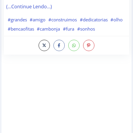
(…Continue Lendo…)
#grandes
#amigo
#construimos
#dedicatorias
#olho
#bencaofitas
#cambonja
#fura
#sonhos