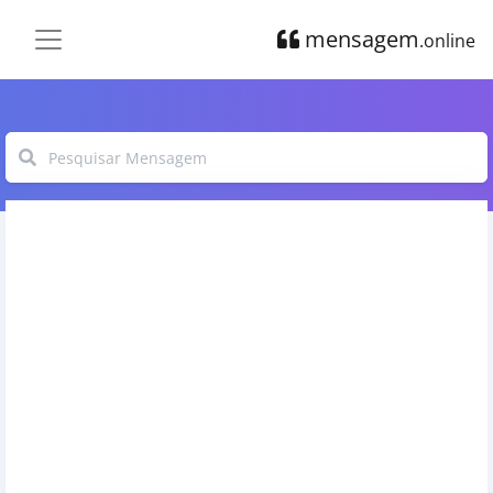
mensagem
.online