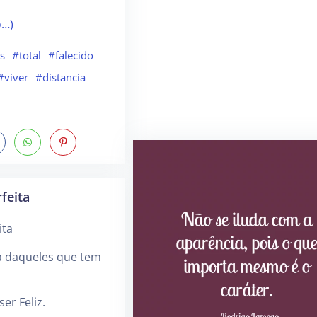
o…)
s
#total
#falecido
#viver
#distancia
feita
ita
da daqueles que tem
ser Feliz.