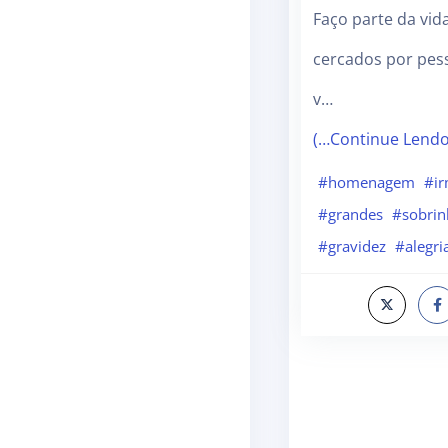
Faço parte da vid
cercados por pes
v…
(…Continue Lend
#homenagem
#i
#grandes
#sobri
#gravidez
#alegri