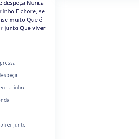
e despeça Nunca
inho E chore, se
nse muito Que é
r junto Que viver
epressa
despeça
eu carinho
enda
ofrer junto