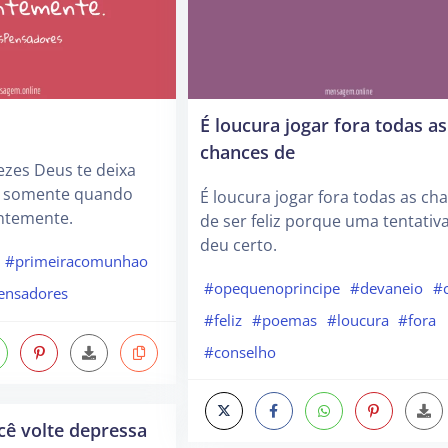
É loucura jogar fora todas as
chances de
vezes Deus te deixa
s somente quando
É loucura jogar fora todas as ch
entemente.
de ser feliz porque uma tentativ
deu certo.
#primeiracomunhao
#opequenoprincipe
#devaneio
#c
ensadores
#feliz
#poemas
#loucura
#fora
#conselho
ê volte depressa