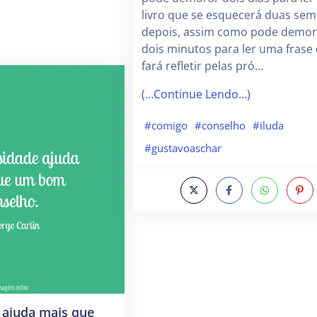
livro que se esquecerá duas se
depois, assim como pode demor
dois minutos para ler uma frase 
fará refletir pelas pró…
(…Continue Lendo…)
#comigo
#conselho
#iluda
#gustavoaschar
 ajuda mais que