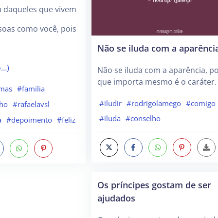
a daqueles que vivem
soas como você, pois
Não se iluda com a aparênci
o…)
Não se iluda com a aparência, po
que importa mesmo é o caráter.
rmas
#familia
#iludir
#rodrigolamego
#comigo
nho
#rafaelavsl
#iluda
#conselho
a
#depoimento
#feliz
Os príncipes gostam de ser
ajudados