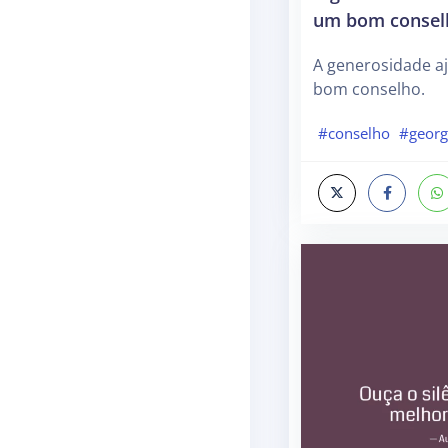
um bom consel
A generosidade a
bom conselho.
#conselho
#georg