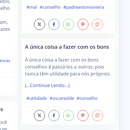
ados,
#mal
#conselho
#padreantoniovieira
elho
ram,
pazes
A única coisa a fazer com os bons
A única coisa a fazer com os bons
ancas
conselhos é passá-los a outros; pois
nunca têm utilidade para nós próprios.
(…Continue Lendo…)
#utilidade
#oscarwilde
#conselho
es
ocê
r um