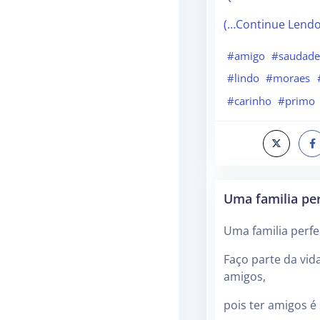
(…Continue Lend
#amigo
#saudade
#lindo
#moraes
#carinho
#primo
Uma familia per
Uma familia perfe
Faço parte da vi
amigos,
pois ter amigos é 