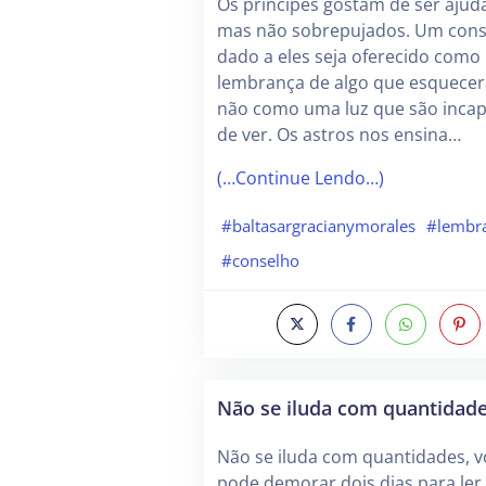
Os príncipes gostam de ser ajud
mas não sobrepujados. Um cons
dado a eles seja oferecido como
lembrança de algo que esquece
não como uma luz que são inca
de ver. Os astros nos ensina…
(…Continue Lendo…)
#baltasargracianymorales
#lembr
#conselho
Não se iluda com quantidad
Não se iluda com quantidades, v
pode demorar dois dias para le