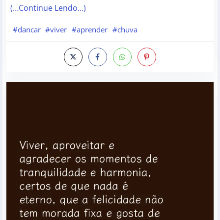
(…Continue Lendo…)
#dancar
#viver
#aprender
#chuva