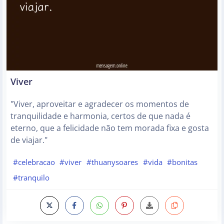
Viver
"Viver, aproveitar e agradecer os momentos de
tranquilidade e harmonia, certos de que nada é
eterno, que a felicidade não tem morada fixa e gosta
de viajar."
#celebracao
#viver
#thuanysoares
#vida
#bonitas
#tranquilo