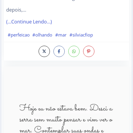
depois,…
(…Continue Lendo…)
#perfeicao
#olhando
#mar
#silviacfiop