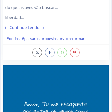
do que as aves vão buscar…
liberdad…
(…Continue Lendo…)
#ondas
#passaros
#poesias
#vucha
#mar