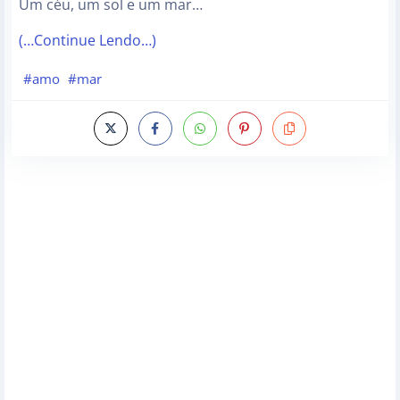
Um céu, um sol e um mar…
(…Continue Lendo…)
#amo
#mar