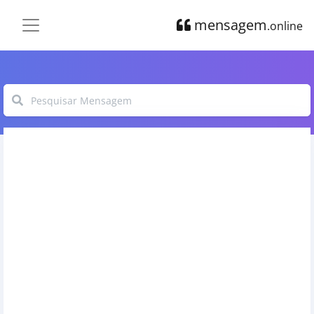
mensagem
.online