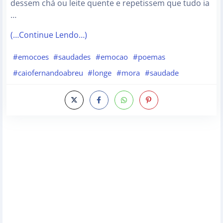
dessem chá ou leite quente e repetissem que tudo ia
…
(…Continue Lendo…)
#emocoes
#saudades
#emocao
#poemas
#caiofernandoabreu
#longe
#mora
#saudade