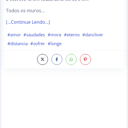
Todos os muros…
(…Continue Lendo…)
#amor
#saudades
#mora
#eterno
#dancliver
#distancia
#sofrer
#longe