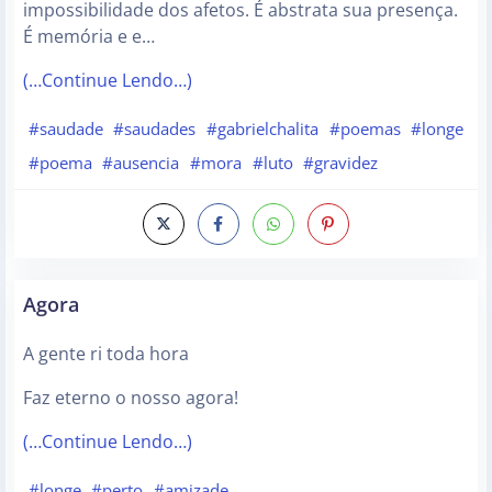
impossibilidade dos afetos. É abstrata sua presença.
É memória e e…
(…Continue Lendo…)
#saudade
#saudades
#gabrielchalita
#poemas
#longe
#poema
#ausencia
#mora
#luto
#gravidez
Agora
A gente ri toda hora
Faz eterno o nosso agora!
(…Continue Lendo…)
#longe
#perto
#amizade