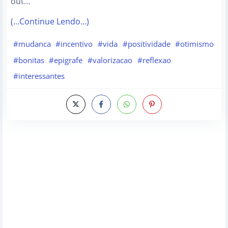
out…
(…Continue Lendo…)
#mudanca
#incentivo
#vida
#positividade
#otimismo
#bonitas
#epigrafe
#valorizacao
#reflexao
#interessantes