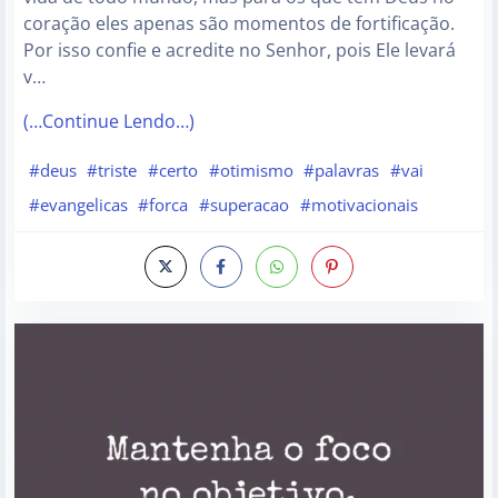
coração eles apenas são momentos de fortificação.
Por isso confie e acredite no Senhor, pois Ele levará
v…
(…Continue Lendo…)
#deus
#triste
#certo
#otimismo
#palavras
#vai
#evangelicas
#forca
#superacao
#motivacionais