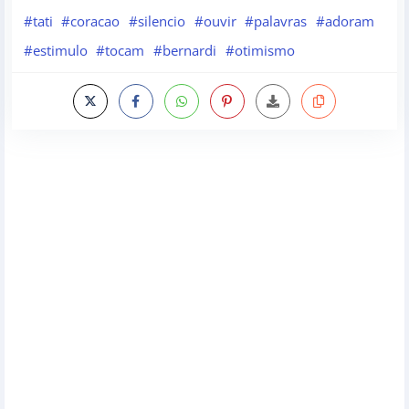
#tati
#coracao
#silencio
#ouvir
#palavras
#adoram
#estimulo
#tocam
#bernardi
#otimismo