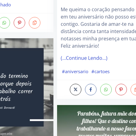
nhado
Me queima o coração pensando
em teu aniversário não posso es
contigo. Gostaria de amar-te na
distância conta tanta intensidad
notasses minha presença em tua
Feliz aniversário!
(…Continue Lendo…)
#aniversario
#cartoes