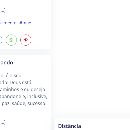
o…)
ecimento
#mae
iando
o, é o seu
ado! Deus está
caminhos e eu desejo
abandone e, inclusive,
 paz, saúde, sucesso
o…)
Distância