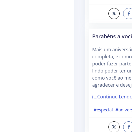
Parabéns a voc
Mais um aniversá
completa, e como
poder fazer parte 
lindo poder ter u
como você ao meu
agradecer e desej
(…Continue Lend
#especial
#aniver