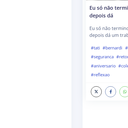
Eu só não term
depois dá
Eu só não termin
depois dá um trab
#tati
#bernardi
#
#seguranca
#reto
#aniversario
#col
#reflexao