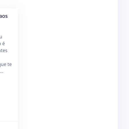
 aos
u
o é
ntes
que te
 …