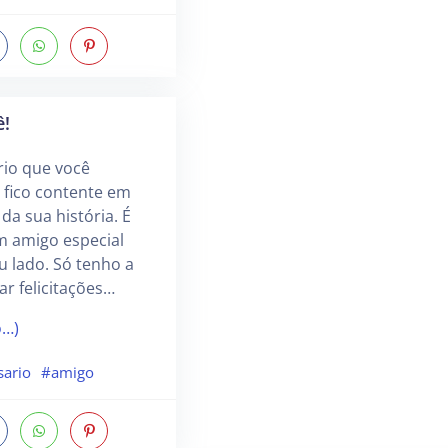
ê!
rio que você
 fico contente em
da sua história. É
m amigo especial
 lado. Só tenho a
ar felicitações…
o…)
sario
#amigo