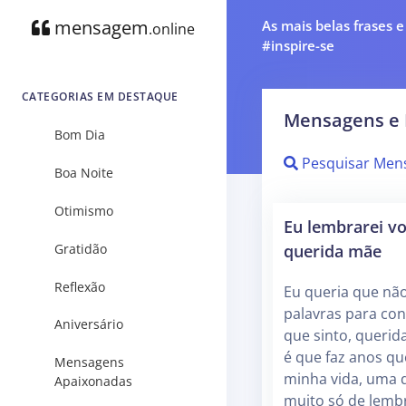
mensagem
As mais belas frases 
.online
#inspire-se
CATEGORIAS EM DESTAQUE
Mensagens e 
Bom Dia
Pesquisar Men
Boa Noite
Otimismo
Eu lembrarei v
querida mãe
Gratidão
Reflexão
Eu queria que nã
palavras para con
Aniversário
que sinto, querid
é que faz anos qu
Mensagens
minha vida, uma d
Apaixonadas
muito só de lemb