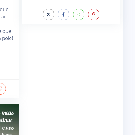
 que
tar
e que
 pele!