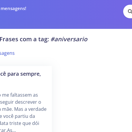
e mensagens!
Frases com a tag:
#aniversario
sagens
ocê para sempre,
o me faltassem as
seguir descrever o
a mãe. Mas a verdade
e você partiu da
ata triste que dói
rar.As…