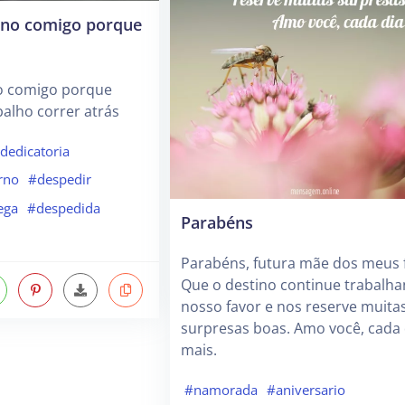
ino comigo porque
o comigo porque
alho correr atrás
dedicatoria
rno
#despedir
ega
#despedida
Parabéns
Parabéns, futura mãe dos meus f
Que o destino continue trabalha
nosso favor e nos reserve muita
surpresas boas. Amo você, cada 
mais.
#namorada
#aniversario