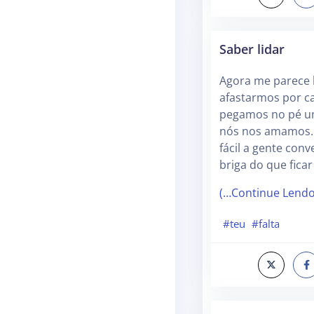
Saber lidar
Agora me parece
afastarmos por c
pegamos no pé u
nós nos amamos. 
fácil a gente conv
briga do que fica
(…Continue Lend
#teu
#falta