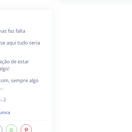
as faz falta
sse aqui tudo seria
ação de estar
algo!
assim, sempre algo
"…
o…)
unica