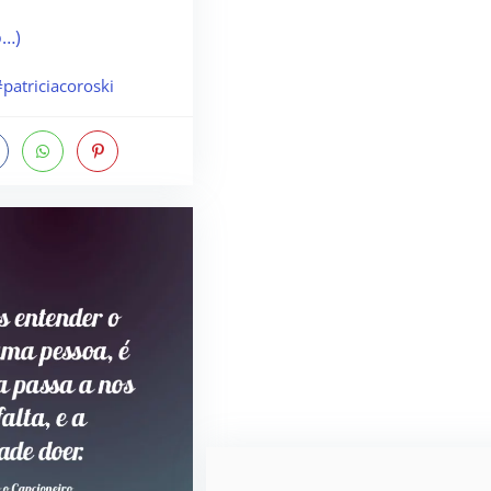
o…)
patriciacoroski