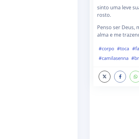
sinto uma leve su
rosto.
Penso ser Deus, 
alma e me traze
#corpo
#toca
#fa
#camilasenna
#br