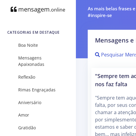
mensagem
As mais belas frases 
.online
#inspire-se
CATEGORIAS EM DESTAQUE
Mensagens e 
Boa Noite
Pesquisar Men
Mensagens
Apaixonadas
‎"Sempre tem a
Reflexão
nos faz falta
Rimas Engraçadas
‎"Sempre tem aqu
Aniversário
falta, por seus co
chamar a atenção
Amor
por simplesment
estamos e saber
Gratidão
bem… mas infeli