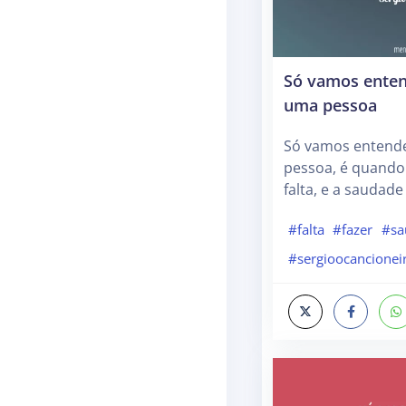
Só vamos enten
uma pessoa
Só vamos entende
pessoa, é quando 
falta, e a saudade
#falta
#fazer
#sa
#sergioocancionei