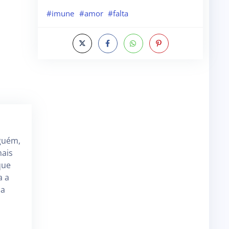
#imune
#amor
#falta
guém,
mais
que
a a
 a