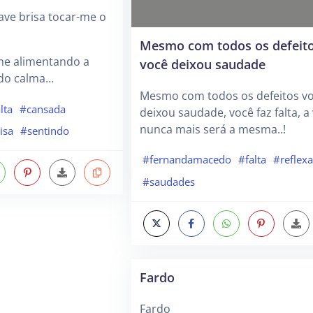
ave brisa tocar-me o
Mesmo com todos os defeit
me alimentando a
você deixou saudade
ndo calma…
Mesmo com todos os defeitos v
lta
#cansada
deixou saudade, você faz falta, a
nunca mais será a mesma..!
isa
#sentindo
#fernandamacedo
#falta
#reflex
#saudades
Fardo
Fardo