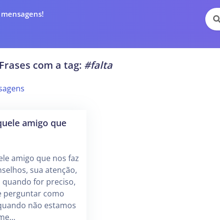
e mensagens!
Frases com a tag:
#falta
sagens
quele amigo que
ele amigo que nos faz
nselhos, sua atenção,
 quando for preciso,
e perguntar como
 quando não estamos
zme…