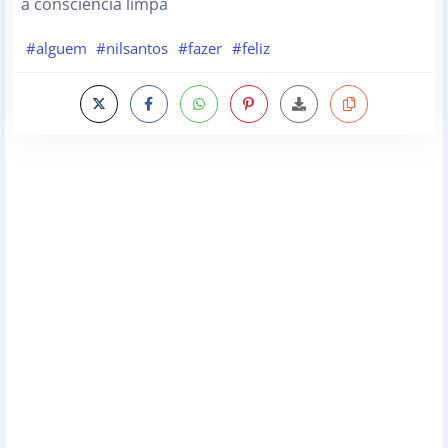
a consciência limpa
#alguem
#nilsantos
#fazer
#feliz