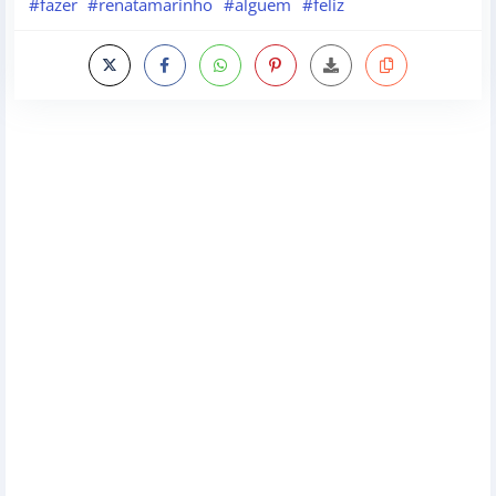
#fazer
#renatamarinho
#alguem
#feliz