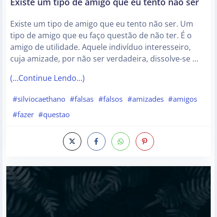
Existe um tipo de amigo que eu tento não ser
Existe um tipo de amigo que eu tento não ser. Um
tipo de amigo que eu faço questão de não ter. É o
amigo de utilidade. Aquele indivíduo interesseiro,
cuja amizade, por não ser verdadeira, dissolve-se …
(…Continue Lendo…)
#silviocaethano
#falsas
#falsos
#amizades
#amigos
#fazer
#questao