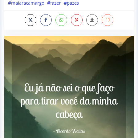
#maiaracamargo
#fazer
#pazes