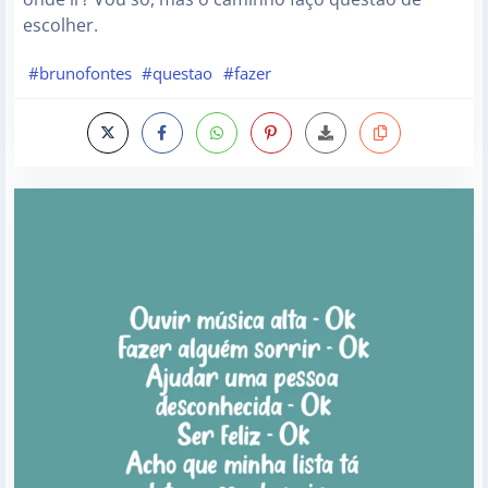
escolher.
#brunofontes
#questao
#fazer