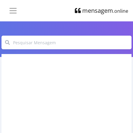
mensagem
.online