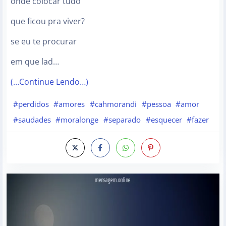
onde colocar tudo
que ficou pra viver?
se eu te procurar
em que lad…
(…Continue Lendo…)
#perdidos
#amores
#cahmorandi
#pessoa
#amor
#saudades
#moralonge
#separado
#esquecer
#fazer