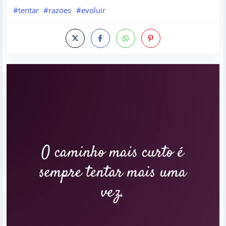
#tentar
#razoes
#evoluir