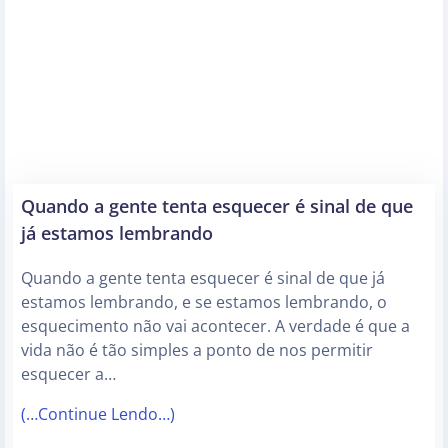
Quando a gente tenta esquecer é sinal de que
já estamos lembrando
Quando a gente tenta esquecer é sinal de que já
estamos lembrando, e se estamos lembrando, o
esquecimento não vai acontecer. A verdade é que a
vida não é tão simples a ponto de nos permitir
esquecer a…
(…Continue Lendo…)