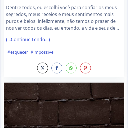
Dentre todos, eu escolhi você para confiar os meus
segredos, meus receios e meus sentimentos mais
puros e belos. Infelizmente, não temos o prazer de
nos ver todos os dias, eu entendo, a vida e seus de…
(…Continue Lendo…)
#esquecer
#impossivel