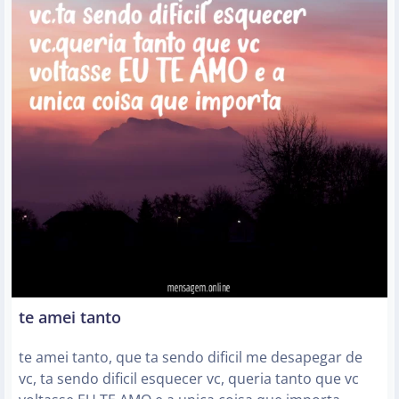
te amei tanto
te amei tanto, que ta sendo dificil me desapegar de
vc, ta sendo dificil esquecer vc, queria tanto que vc