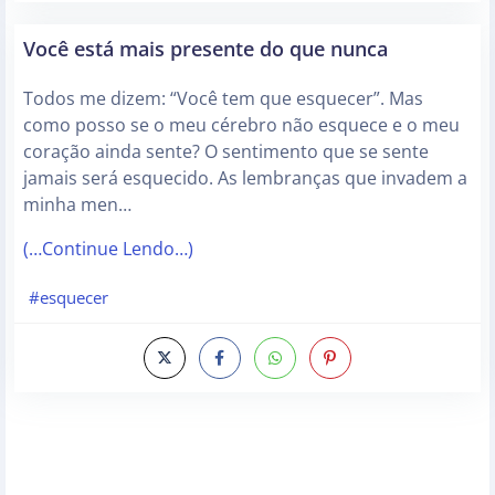
Você está mais presente do que nunca
Todos me dizem: “Você tem que esquecer”. Mas
como posso se o meu cérebro não esquece e o meu
coração ainda sente? O sentimento que se sente
jamais será esquecido. As lembranças que invadem a
minha men…
(…Continue Lendo…)
#esquecer