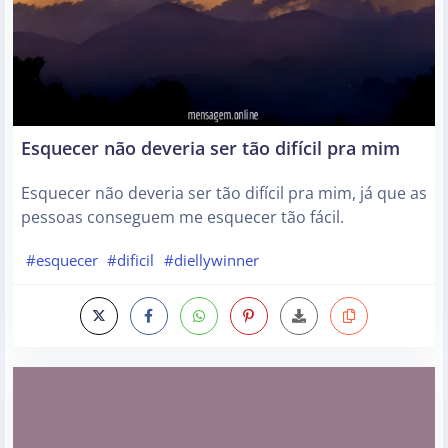
Esquecer não deveria ser tão difícil pra mim
Esquecer não deveria ser tão difícil pra mim, já que as
pessoas conseguem me esquecer tão fácil.
#esquecer
#dificil
#diellywinner