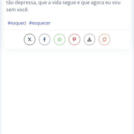
tão depressa, que a vida segue e que agora eu vou
sem você.
#esqueci
#esquecer