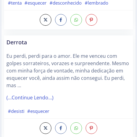
#tenta
#esquecer
#desconhecido
#lembrado
Derrota
Eu perdi, perdi para o amor. Ele me venceu com
golpes sorrateiros, vorazes e surpreendente. Mesmo
com minha força de vontade, minha dedicação em
esquecer você, ainda assim não consegui. Eu perdi,
mas …
(…Continue Lendo…)
#desisti
#esquecer