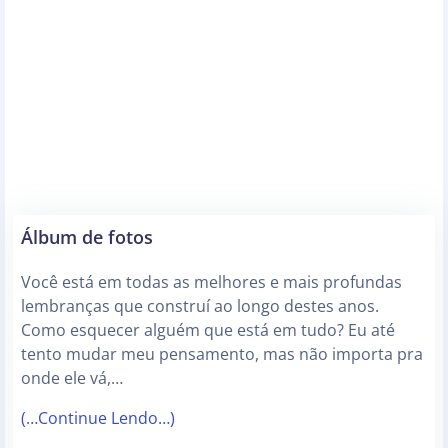
Álbum de fotos
Você está em todas as melhores e mais profundas
lembranças que construí ao longo destes anos.
Como esquecer alguém que está em tudo? Eu até
tento mudar meu pensamento, mas não importa pra
onde ele vá,…
(…Continue Lendo…)