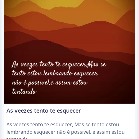
As veezes tento te esquecer
As veezes tento te esquecer, Mas se tento estou
lembrando esquecer nâo é possivel, e assim estou