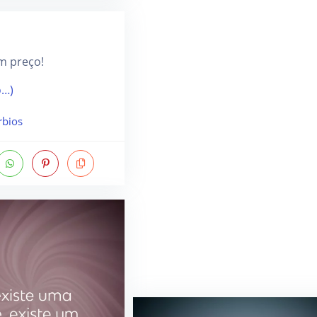
m preço!
o…)
rbios