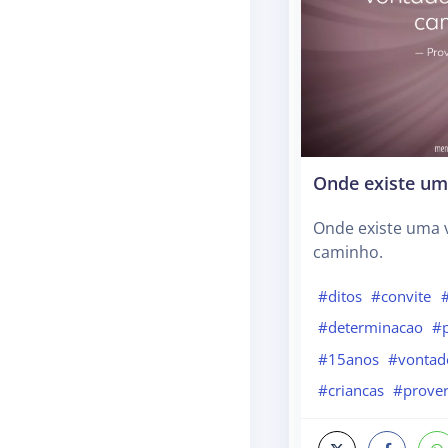
Onde existe um
Onde existe uma 
caminho.
#ditos
#convite
#determinacao
#p
#15anos
#vontad
#criancas
#prover