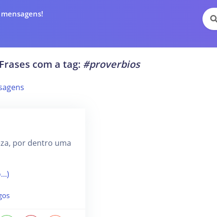
e mensagens!
Frases com a tag:
#proverbios
sagens
eza, por dentro uma
o…)
gos