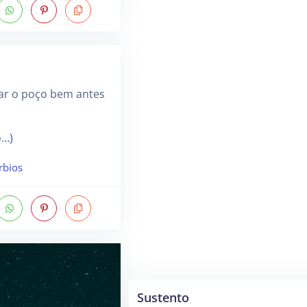
ar o poço bem antes
o…)
rbios
Sustento