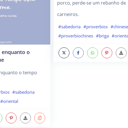
porco, perde-se um rebanho de
carneiros.
#sabedoria
#proverbios
#chinese
#proverbiochines
#briga
#orienta
s enquanto o
me
enquanto o tempo
rbios
#sabedoria
#oriental