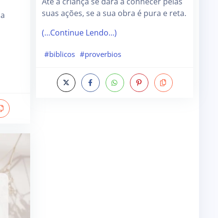
Até a criança se dará a conhecer pelas
suas ações, se a sua obra é pura e reta.
 a
(…Continue Lendo…)
#biblicos
#proverbios