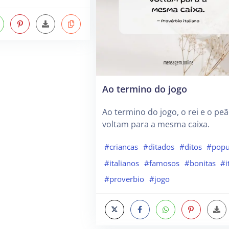
Ao termino do jogo
Ao termino do jogo, o rei e o pe
voltam para a mesma caixa.
#criancas
#ditados
#ditos
#popu
#italianos
#famosos
#bonitas
#i
#proverbio
#jogo