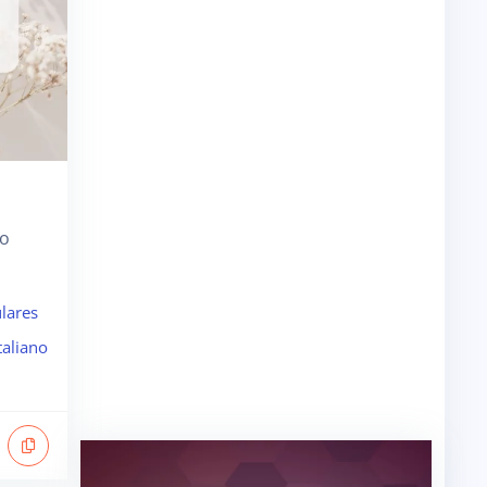
ão
lares
taliano