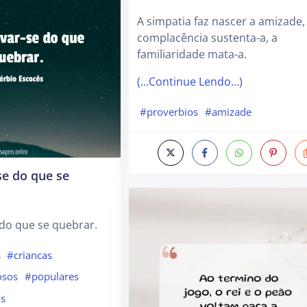
A simpatia faz nascer a amizade,
complacência sustenta-a, a
familiaridade mata-a.
(…Continue Lendo…)
#proverbios
#amizade
se do que se
do que se quebrar.
s
#criancas
osos
#populares
os