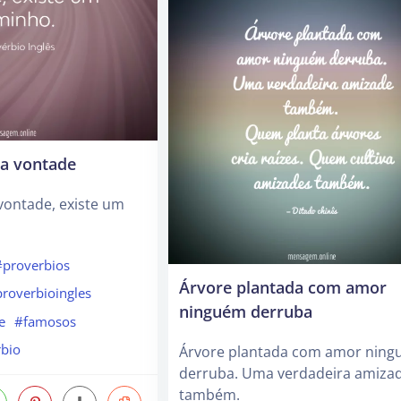
a vontade
vontade, existe um
#proverbios
Árvore plantada com amor
roverbioingles
ninguém derruba
e
#famosos
bio
Árvore plantada com amor nin
derruba. Uma verdadeira amiza
também.