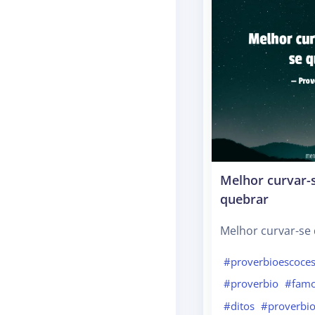
Melhor curvar-
quebrar
Melhor curvar-se 
#proverbioescoce
#proverbio
#fam
#ditos
#proverbi