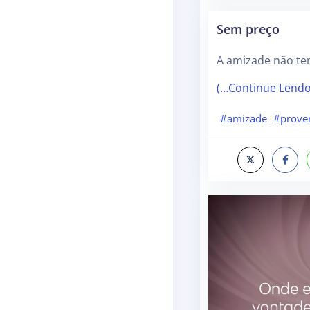
Sem preço
A amizade não te
(…Continue Lend
#amizade
#prove