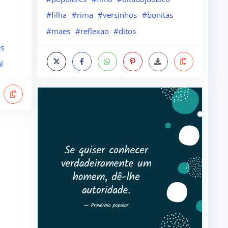
#filha
#rima
#versinhos
#bonitas
#maes
#reflexao
#ditos
s
l