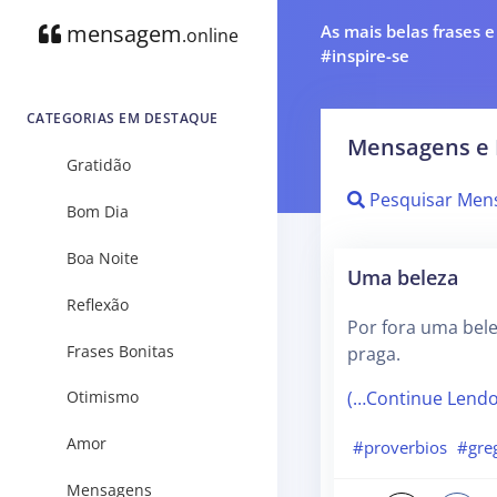
mensagem
As mais belas frases 
.online
#inspire-se
CATEGORIAS EM DESTAQUE
Mensagens e 
Gratidão
Pesquisar Men
Bom Dia
Boa Noite
Uma beleza
Reflexão
Por fora uma bel
Frases Bonitas
praga.
(…Continue Lend
Otimismo
Amor
#proverbios
#gre
Mensagens