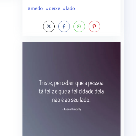
#medo
#deixe
#lado