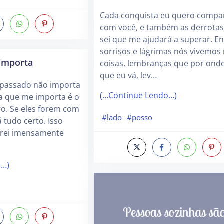
Cada conquista eu quero compar
com você, e também as derrotas,
sei que me ajudará a superar. En
sorrisos e lágrimas nós vivemos
importa
coisas, lembranças que por ond
que eu vá, lev…
o passado não importa
(…Continue Lendo…)
sa que me importa é o
ro. Se eles forem com
#lado
#posso
 tudo certo. Isso
erei imensamente
o…)