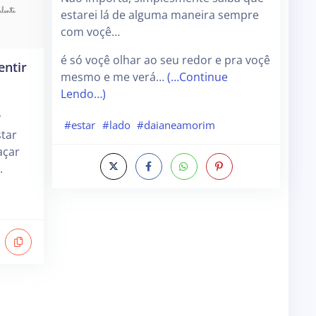
estarei lá de alguma maneira sempre
com voçê…
é só voçê olhar ao seu redor e pra voçê
entir
mesmo e me verá…
(…Continue
Lendo…)
r
#estar
#lado
#daianeamorim
tar
açar
.