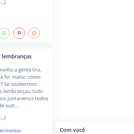
o…)
s lembranças
inho a gente tira,
a for maior, como
r? Se soubermos
as lembranças, tudo
 pois juntaremos todos
de outr…
o…)
Com você
ecimentos