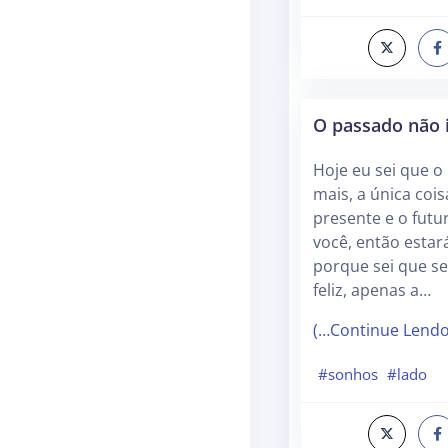
O passado não 
Hoje eu sei que 
mais, a única coi
presente e o futu
você, então estará
porque sei que s
feliz, apenas a…
(…Continue Lend
#sonhos
#lado