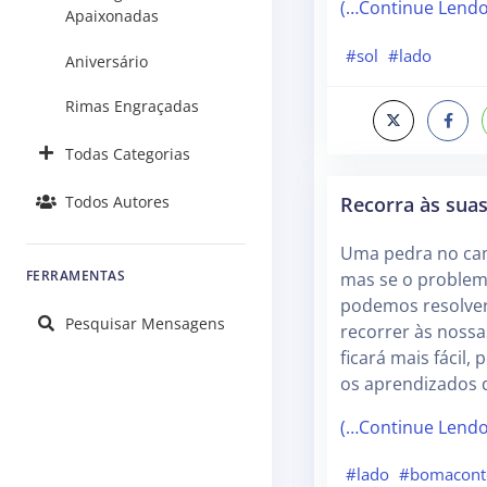
(…Continue Lend
Apaixonadas
#sol
#lado
Aniversário
Rimas Engraçadas
Todas Categorias
Recorra às sua
Todos Autores
Uma pedra no cam
FERRAMENTAS
mas se o problem
podemos resolve
Pesquisar Mensagens
recorrer às noss
ficará mais fácil,
os aprendizados 
(…Continue Lend
#lado
#bomacont