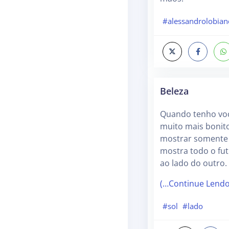
#alessandrolobian
Beleza
Quando tenho voc
muito mais bonito.
mostrar somente 
mostra todo o fu
ao lado do outro.
(…Continue Lend
#sol
#lado