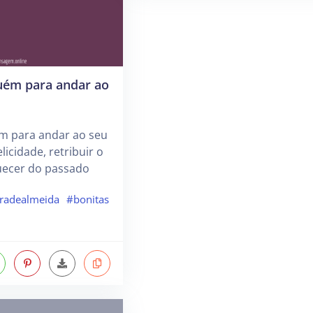
guém para andar ao
ém para andar ao seu
elicidade, retribuir o
uecer do passado
iradealmeida
#bonitas