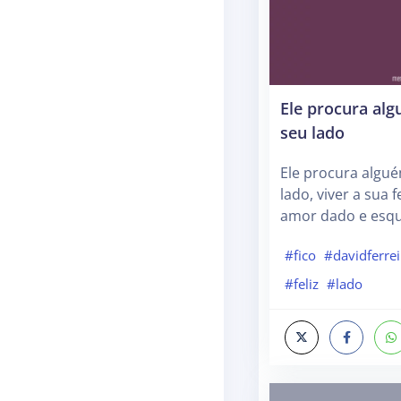
Ele procura al
seu lado
Ele procura algu
lado, viver a sua f
amor dado e esq
#fico
#davidferre
#feliz
#lado