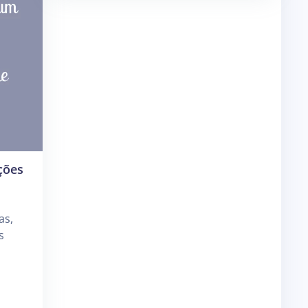
ções
as,
s