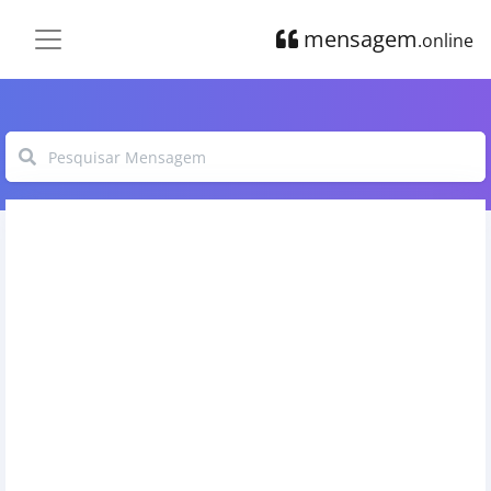
mensagem
.online