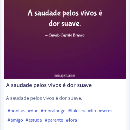
A saudade pelos vivos é dor suave
A saudade pelos vivos é dor suave.
#bonitas
#dor
#moralonge
#faleceu
#tio
#seres
#amigo
#estuda
#parente
#fora