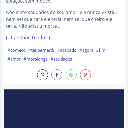
solução, sem motivo.
Não sinto saudades do seu amor, ele nunca existiu,
nem sei que cara ele teria, nem sei que cheiro ele
teria. Não existiu morte …
(…Continue Lendo…)
#comeco
#tatibernardi
#acabado
#agora
#fim
#amor
#moralonge
#saudades