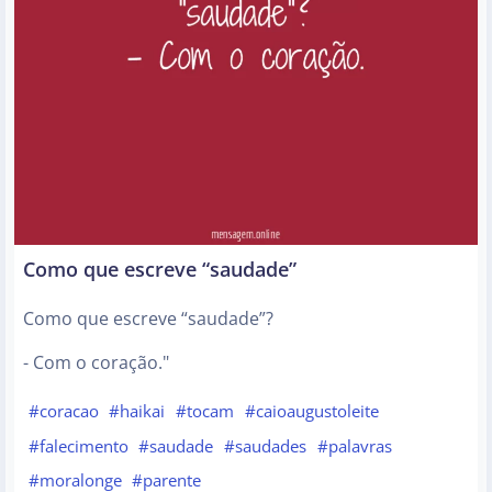
Como que escreve “saudade”
Como que escreve “saudade”?
- Com o coração."
#coracao
#haikai
#tocam
#caioaugustoleite
#falecimento
#saudade
#saudades
#palavras
#moralonge
#parente