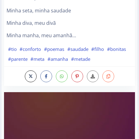
Minha seta, minha saudade
Minha diva, meu divã
Minha manha, meu amanhã…
#tio
#conforto
#poemas
#saudade
#filho
#bonitas
#parente
#meta
#amanha
#metade