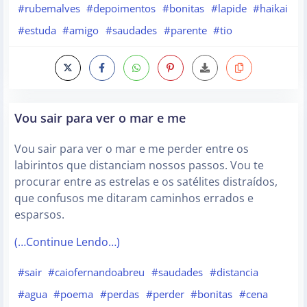
#rubemalves
#depoimentos
#bonitas
#lapide
#haikai
#estuda
#amigo
#saudades
#parente
#tio
Vou sair para ver o mar e me
Vou sair para ver o mar e me perder entre os
labirintos que distanciam nossos passos. Vou te
procurar entre as estrelas e os satélites distraídos,
que confusos me ditaram caminhos errados e
esparsos.
(…Continue Lendo…)
#sair
#caiofernandoabreu
#saudades
#distancia
#agua
#poema
#perdas
#perder
#bonitas
#cena