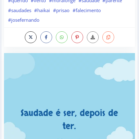
#querido
#vento
#moralonge
#saudade
#parente
#saudades
#haikai
#prisao
#falecimento
#josefernando