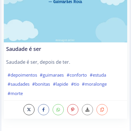
Saudade é ser
Saudade é ser, depois de ter.
#depoimentos
#guimaraes
#conforto
#estuda
#saudades
#bonitas
#lapide
#tio
#moralonge
#morte