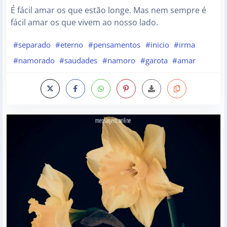
É fácil amar os que estão longe. Mas nem sempre é
fácil amar os que vivem ao nosso lado.
#separado
#eterno
#pensamentos
#inicio
#irma
#namorado
#saudades
#namoro
#garota
#amar