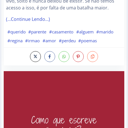
vivo, solto e nunca deixou de existir. Se não temos
acesso a isso, é por falta de uma batalha maior.
(…Continue Lendo…)
#querido
#parente
#casamento
#alguem
#marido
#regina
#irmao
#amor
#perdeu
#poemas