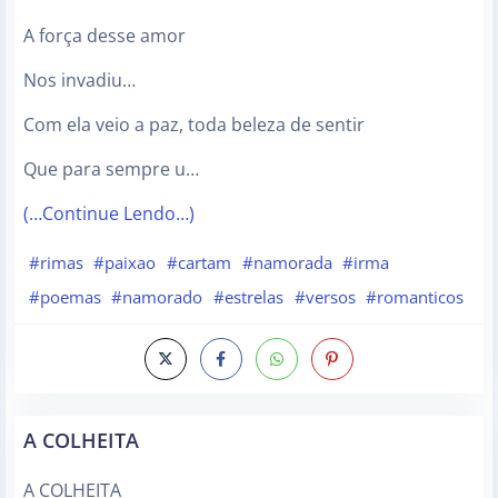
A força desse amor
Nos invadiu…
Com ela veio a paz, toda beleza de sentir
Que para sempre u…
(…Continue Lendo…)
#rimas
#paixao
#cartam
#namorada
#irma
#poemas
#namorado
#estrelas
#versos
#romanticos
A COLHEITA
A COLHEITA