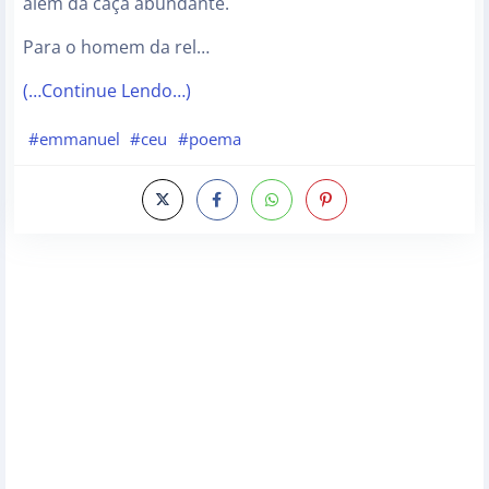
além da caça abundante.
Para o homem da rel…
(…Continue Lendo…)
#emmanuel
#ceu
#poema