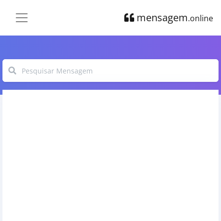
mensagem
.online