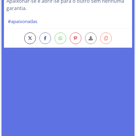
Apaixonar-se é abrir-se para o outro sem nenhuma
garantia.
#apaixonadas