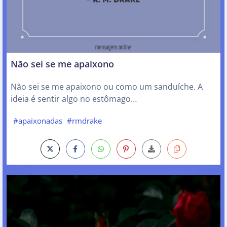
Não sei se me apaixono
Não sei se me apaixono ou como um sanduíche. A
ideia é sentir algo no estômago…
#apaixonadas
#rmdrake