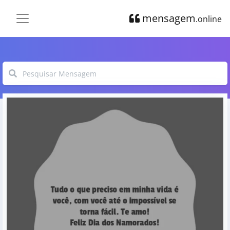
mensagem
.online