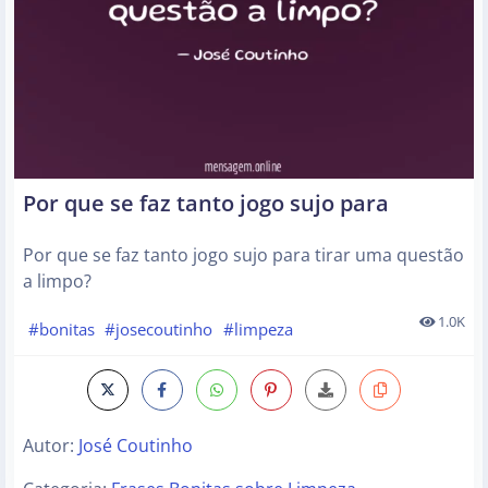
Por que se faz tanto jogo sujo para
Por que se faz tanto jogo sujo para tirar uma questão
a limpo?
1.0K
#bonitas
#josecoutinho
#limpeza
Autor:
José Coutinho