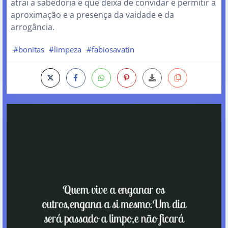
atrai a sabedoria e que deixa de convidar e permitir a
aproximação e a presença da vaidade e da
arrogância.
#bonitas
#limpeza
#fabiosavatin