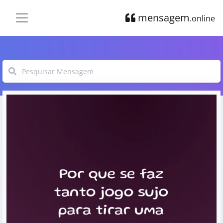
mensagem
.online