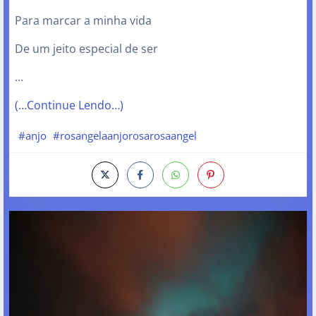
Para marcar a minha vida
De um jeito especial de ser
…
(…Continue Lendo…)
#anjo
#rosangelaanjorosarosaangel