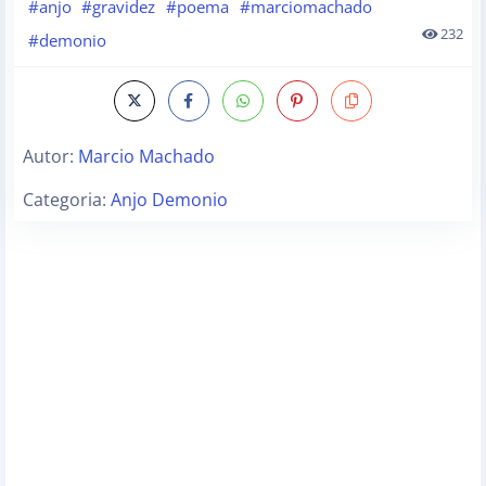
#anjo
#gravidez
#poema
#marciomachado
232
#demonio
Autor:
Marcio Machado
Categoria:
Anjo Demonio