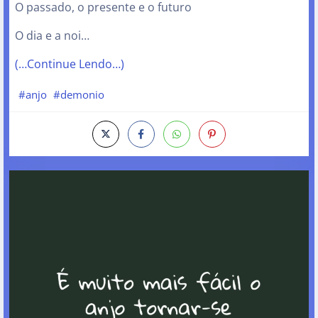
O passado, o presente e o futuro
O dia e a noi…
(…Continue Lendo…)
#anjo
#demonio