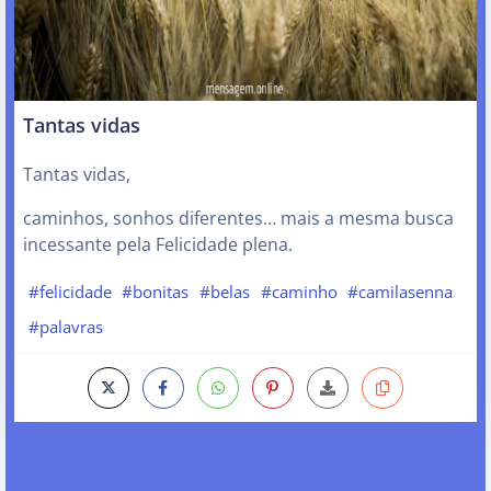
Tantas vidas
Tantas vidas,
caminhos, sonhos diferentes… mais a mesma busca
incessante pela Felicidade plena.
#felicidade
#bonitas
#belas
#caminho
#camilasenna
#palavras