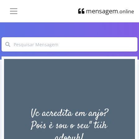
mensagem
.online