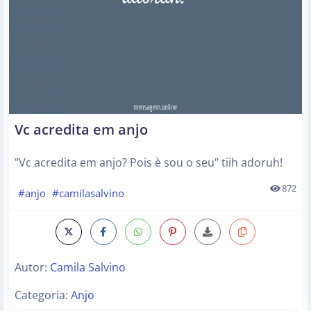
Vc acredita em anjo
"Vc acredita em anjo? Pois è sou o seu" tiih adoruh!
872
#anjo
#camilasalvino
Autor:
Camila Salvino
Categoria:
Anjo