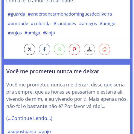
com a fé, o amor e a caridade.
#guarda
#andersoncarmonadominguesdeoliveira
#amizade
#colorida
#saudades
#amigos
#amigo
#anjos
#amiga
#anjo
Você me prometeu nunca me deixar
Você me prometeu nunca me deixar, disse que seria
pra sempre, que as horas se passariam e estaria ali,
vivendo de mim, e eu vivendo por ti. Mais apenas nós,
não foi o bastante não é? Por favor vá rápi…
(…Continue Lendo…)
#supostoanjo
#anjo