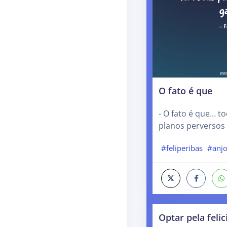
O fato é que
- O fato é que… t
planos perversos 
#feliperibas
#anj
Optar pela feli