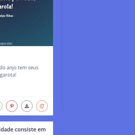
odo anjo tem seus
garota!
o
cidade consiste em