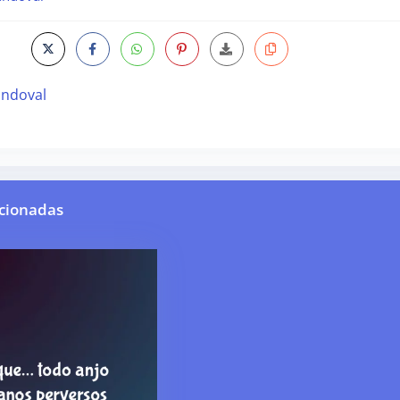
andoval
cionadas