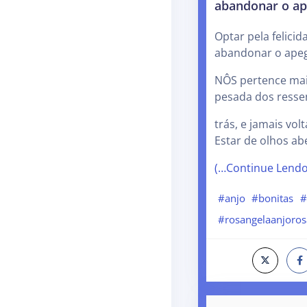
abandonar o a
Optar pela felici
abandonar o ape
NÔS pertence mais
pesada dos resse
trás, e jamais vol
Estar de olhos ab
(…Continue Lend
#anjo
#bonitas
#
#rosangelaanjoros