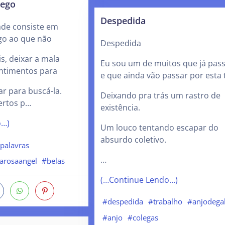
pego
Despedida
dade consiste em
go ao que não
Despedida
, deixar a mala
Eu sou um de muitos que já pas
ntimentos para
e que ainda vão passar por esta 
tar para buscá-la.
Deixando pra trás um rastro de
ertos p…
existência.
o…)
Um louco tentando escapar do
absurdo coletivo.
palavras
…
arosaangel
#belas
(…Continue Lendo…)
#despedida
#trabalho
#anjodega
#anjo
#colegas