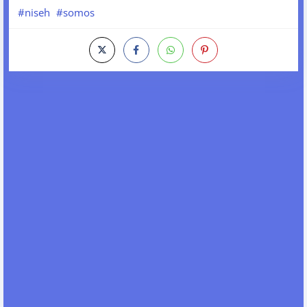
#niseh
#somos