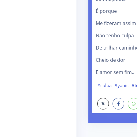
É porque
Me fizeram assim
Não tenho culpa
De trilhar caminh
Cheio de dor
E amor sem fim..
#culpa
#yanic
#t