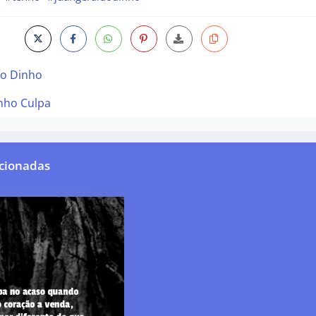
do Dinho
nho Culpa
cionadas