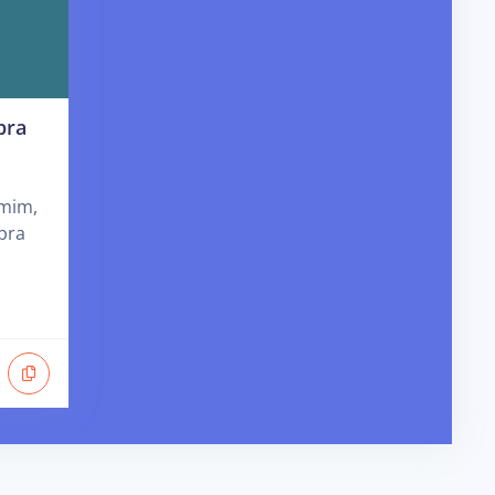
pra
 mim,
pra