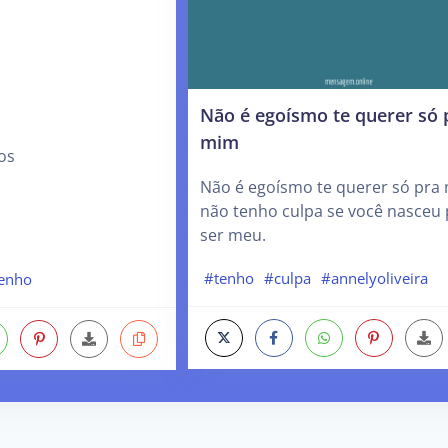
Não é egoísmo te querer só 
mim
os
Não é egoísmo te querer só pra
não tenho culpa se você nasceu 
ser meu.
#tenho
#culpa
#annelyoliveira
enho