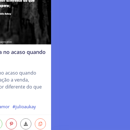
a no acaso quando
no acaso quando
ação a venda,
r diferente do que
amor
#julioaukay