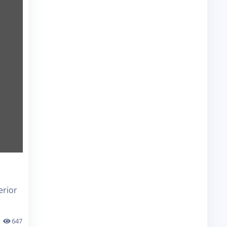
erior
647