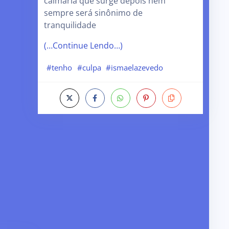
calmaria que surge depois nem
sempre será sinônimo de
tranquilidade
(…Continue Lendo…)
#tenho
#culpa
#ismaelazevedo