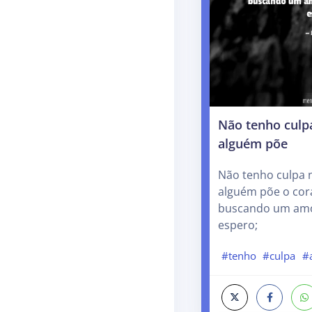
Não tenho culp
alguém põe
Não tenho culpa 
alguém põe o cor
buscando um amo
espero;
#tenho
#culpa
#