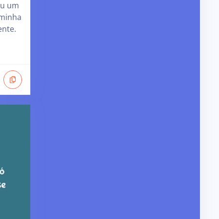
ou um
 minha
nte.