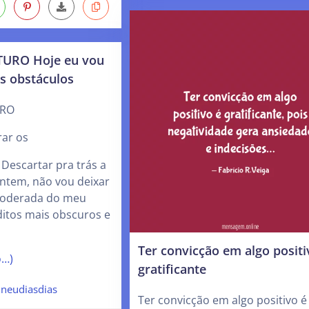
URO Hoje eu vou
s obstáculos
URO
rar os
Descartar pra trás a
ontem, não vou deixar
poderada do meu
ditos mais obscuros e
Ter convicção em algo positi
o…)
gratificante
ineudiasdias
Ter convicção em algo positivo é