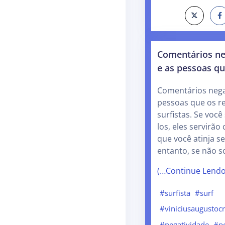
Comentários ne
e as pessoas q
Comentários nega
pessoas que os r
surfistas. Se voc
los, eles servirã
que você atinja s
entanto, se não 
(…Continue Lend
#surfista
#surf
#viniciusaugustoc
#negatividade
#p