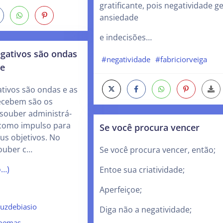
gratificante, pois negatividade g
ansiedade
e indecisões…
gativos são ondas
#negatividade
#fabriciorveiga
ue
tivos são ondas e as
ecebem são os
ê souber administrá-
o como impulso para
Se você procura vencer
eus objetivos. No
souber c…
Se você procura vencer, então;
o…)
Entoe sua criatividade;
Aperfeiçoe;
ruzdebiasio
Diga não a negatividade;
oemas