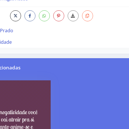
 Prado
idade
cionadas