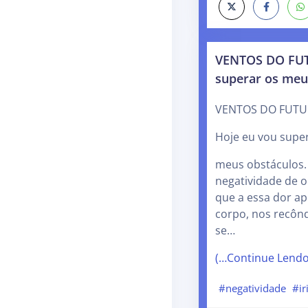
VENTOS DO FUT
superar os meu
VENTOS DO FUT
Hoje eu vou supe
meus obstáculos. 
negatividade de 
que a essa dor a
corpo, nos recôn
se…
(…Continue Lend
#negatividade
#ir