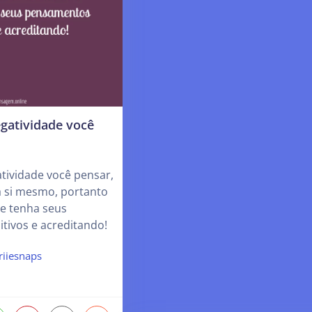
gatividade você
tividade você pensar,
ra si mesmo, portanto
e tenha seus
tivos e acreditando!
riiesnaps