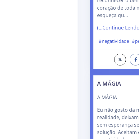
reconhecer o bem
coração de toda
esqueça qu…
(…Continue Lend
#negatividade
#p
A MÁGIA
A MÁGIA
Eu não gosto da n
realidade, deixam
sem esperança s
solução. Aceitam