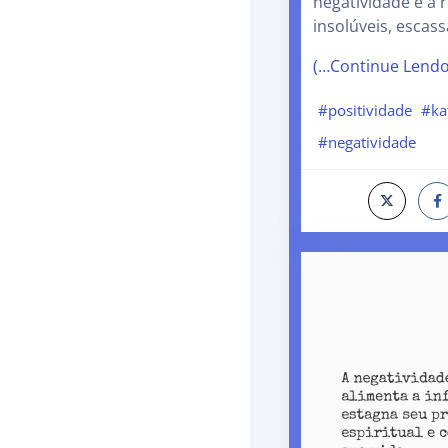
negatividade e a 
insolúveis, escas
(…Continue Lend
#positividade
#ka
#negatividade