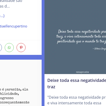
realidade são
sas d…
o…)
tiaellencupertino
Deixe toda essa negatividad
traz
"Deixe toda essa negatividade pr
e viva intensamente toda essa