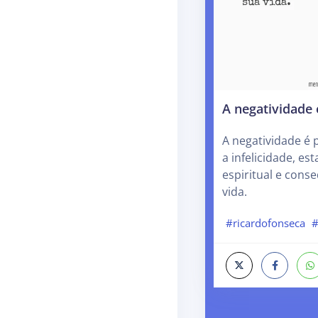
A negatividade 
A negatividade é p
a infelicidade, e
espiritual e con
vida.
#ricardofonseca
#