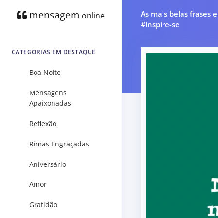
mensagem
As mais belas frases 
.online
#inspire-se
CATEGORIAS EM DESTAQUE
Boa Noite
Mensagens
Apaixonadas
Reflexão
Rimas Engraçadas
Aniversário
Amor
Gratidão