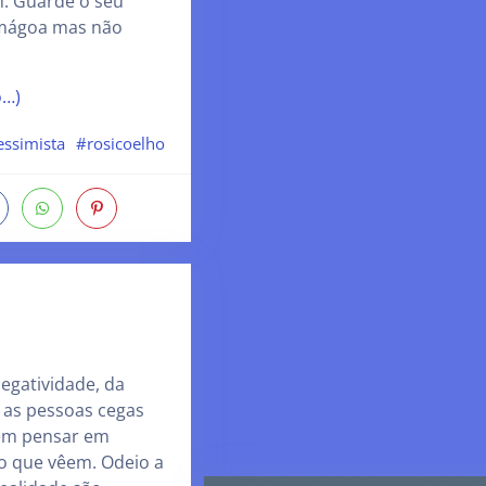
. Guarde o seu
 mágoa mas não
o…)
essimista
#rosicoelho
egatividade, da
 as pessoas cegas
em pensar em
 o que vêem. Odeio a